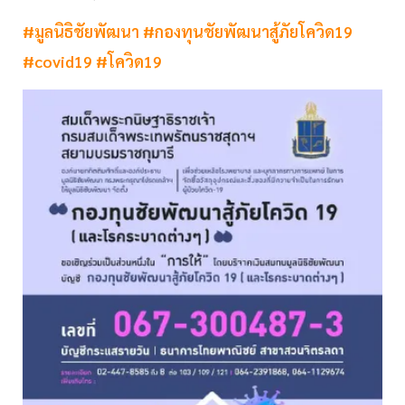
#มูลนิธิชัยพัฒนา
#กองทุนชัยพัฒนาสู้ภัยโควิด19
#covid19
#โควิด19