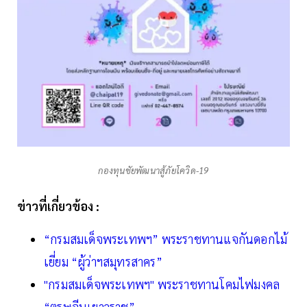
กองทุนชัยพัฒนาสู้ภัยโควิด-19
ข่าวที่เกี่ยวข้อง :
“กรมสมเด็จพระเทพฯ” พระราชทานแจกันดอกไม้
เยี่ยม “ผู้ว่าฯสมุทรสาคร”
"กรมสมเด็จพระเทพฯ" พระราชทานโคมไฟมงคล
“ตรุษจีนเยาวราช”