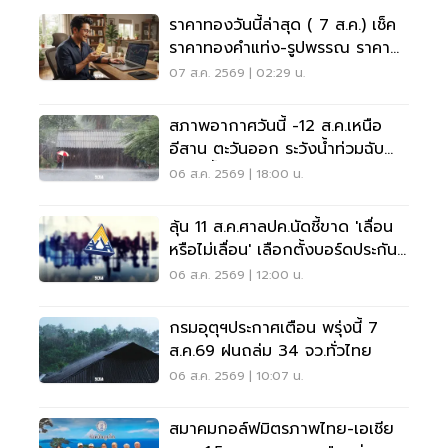
ราคาทองวันนี้ล่าสุด ( 7 ส.ค.) เช็ค
ราคาทองคำแท่ง-รูปพรรณ ราคา
ขาย - รับซื้อ กี่บาท
07 ส.ค. 2569 | 02:29 น.
สภาพอากาศวันนี้ -12 ส.ค.เหนือ
อีสาน ตะวันออก ระวังน้ำท่วมฉับ
พลัน น้ำป่าไหลหลาก
06 ส.ค. 2569 | 18:00 น.
ลุ้น 11 ส.ค.ศาลปค.นัดชี้ขาด 'เลื่อน
หรือไม่เลื่อน' เลือกตั้งบอร์ดประกัน
สังคม
06 ส.ค. 2569 | 12:00 น.
กรมอุตุฯประกาศเตือน พรุ่งนี้ 7
ส.ค.69 ฝนถล่ม 34 จว.ทั่วไทย
06 ส.ค. 2569 | 10:07 น.
สมาคมกอล์ฟมิตรภาพไทย-เอเชีย