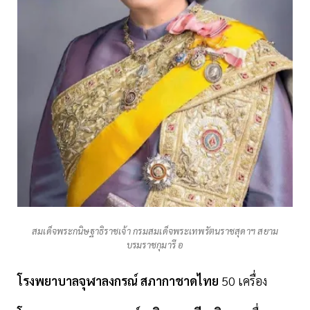
สมเด็จพระกนิษฐาธิราชเจ้า กรมสมเด็จพระเทพรัตนราชสุดาฯ สยาม
บรมราชกุมารี อ
โรงพยาบาลจุฬาลงกรณ์ สภากาชาดไทย
50 เครื่อง