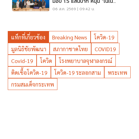
มอบ 1.5 แสนบาท หนุน "เนเน่
รอยัล" ลุยเวทีที่สหรัฐ
06 ส.ค. 2569 | 09:42 น.
แท็กที่เกี่ยวข้อง
Breaking News
โควิด-19
มูลนิธิชัยพัฒนา
สภากาชาดไทย
COVID19
Covid-19
โควิด
โรงพยาบาลจุฬาลงกรณ์
ติดเชื้อโควิด-19
โควิด-19 ระลอกสาม
พระเทพ
กรมสมเด็จกระเทพ