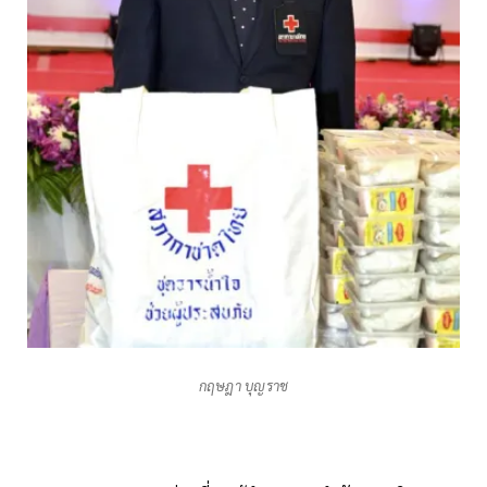
กฤษฎา บุญราช