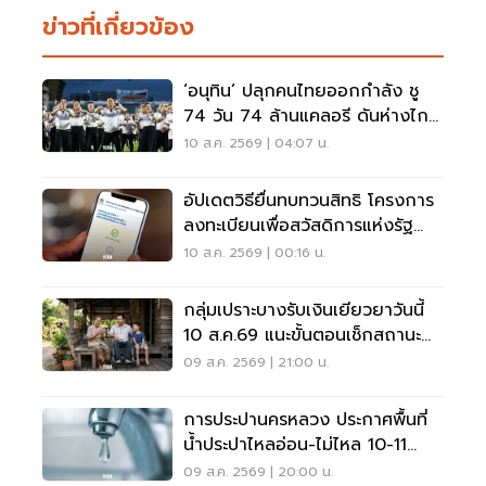
ข่าวที่เกี่ยวข้อง
‘อนุทิน’ ปลุกคนไทยออกกำลัง ชู
74 วัน 74 ล้านแคลอรี ดันห่างไกล
NCDs
10 ส.ค. 2569 | 04:07 น.
อัปเดตวิธียื่นทบทวนสิทธิ โครงการ
ลงทะเบียนเพื่อสวัสดิการแห่งรัฐ
2569 เช็คที่นี่
10 ส.ค. 2569 | 00:16 น.
กลุ่มเปราะบางรับเงินเยียวยาวันนี้
10 ส.ค.69 แนะขั้นตอนเช็กสถานะ
ผ่านแอปทางรัฐ
09 ส.ค. 2569 | 21:00 น.
การประปานครหลวง ประกาศพื้นที่
น้ำประปาไหลอ่อน-ไม่ไหล 10-11
ส.ค.นี้ อัปเดตที่นี่
09 ส.ค. 2569 | 20:00 น.