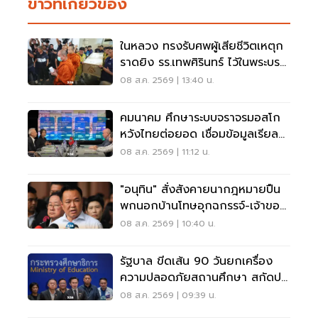
ข่าวที่เกี่ยวข้อง
ในหลวง ทรงรับศพผู้เสียชีวิตเหตุก
ราดยิง รร.เทพศิรินทร์ ไว้ในพระบรม
ราชานุเคราะห์
08 ส.ค. 2569 | 13:40 น.
คมนาคม ศึกษาระบบจราจรมอสโก
หวังไทยต่อยอด เชื่อมข้อมูลเรียล
ไทม์ แก้รถติด
08 ส.ค. 2569 | 11:12 น.
"อนุทิน" สั่งสังคายนากฎหมายปืน
พกนอกบ้านโทษอุกฉกรรจ์-เจ้าของ
โดนหนัก
08 ส.ค. 2569 | 10:40 น.
รัฐบาล ขีดเส้น 90 วันยกเครื่อง
ความปลอดภัยสถานศึกษา สกัดปม
บูลลี่
08 ส.ค. 2569 | 09:39 น.