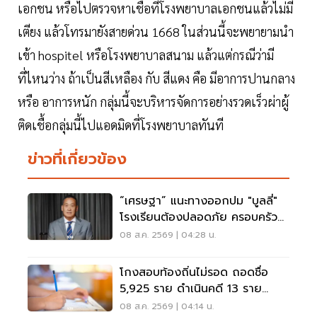
เอกชน หรือไปตรวจหาเชื้อที่โรงพยาบาลเอกชนแล้วไม่มี
เตียง แล้วโทรมายังสายด่วน 1668 ในส่วนนี้จะพยายามนำ
เข้า hospitel หรือโรงพยาบาลสนาม แล้วแต่กรณีว่ามี
ที่ไหนว่าง ถ้าเป็นสีเหลือง กับ สีแดง คือ มีอาการปานกลาง
หรือ อาการหนัก กลุ่มนี้จะบริหารจัดการอย่างรวดเร็วผ่าผู้
ติดเชื้อกลุ่มนี้ไปแอดมิดที่โรงพยาบาลทันที
ข่าวที่เกี่ยวข้อง
“เศรษฐา” แนะทางออกปม "บูลลี่"
โรงเรียนต้องปลอดภัย ครอบครัว
ต้องรับฟัง
08 ส.ค. 2569 | 04:28 น.
โกงสอบท้องถิ่นไม่รอด ถอดชื่อ
5,925 ราย ดำเนินคดี 13 ราย
ปปง.ไล่เส้นการเงิน
08 ส.ค. 2569 | 04:14 น.