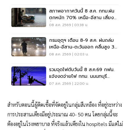
สภาพอากาศวันนี้ 8 ส.ค. กทม.ฝน
ตกหนัก 70% เหนือ-อีสาน เสี่ยง
น้ำท่วมฉับพลัน
08 ส.ค. 2569 | 03:38 น.
กรมอุตุฯ เตือน 8-9 ส.ค. ฝนถล่ม
เหนือ-อีสาน-ตะวันออก คลื่นสูง 3
เมตร
08 ส.ค. 2569 | 02:03 น.
รวมจุดไฟดับวันนี้ 8 ส.ค.69 กฟน.
แจ้งงดจ่ายไฟ กทม. นนนทบุรี
สมุทรปราการ
07 ส.ค. 2569 | 22:00 น.
สำหรับตอนนี้ผู้ติดเชื้อที่จัดอยู่ในกลุ่มสีเหลือง ที่อยู่ระหว่าง
การประสานเตียงมีอยู่ประมาณ 40- 50 คน โดยกลุ่มนี้จะ
ต้องอยู่ในโรงพยาบาล ที่จริงแล้วเตียงใน hospitels มีแต่ไม่