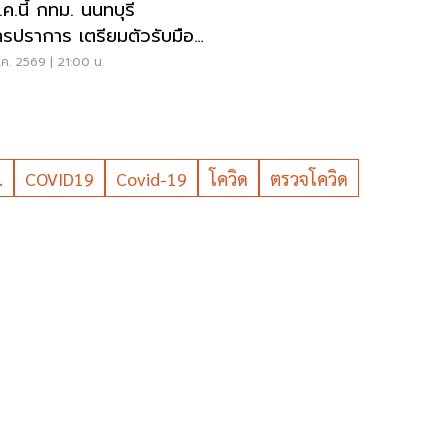
.ค.นี้ กทม. นนทบุรี
ทรปราการ เตรียมตัวรับมือ
ฟ้าดับ' หลายจุด
ค. 2569 | 21:00 น.
.
COVID19
Covid-19
โควิด
ตรวจโควิด