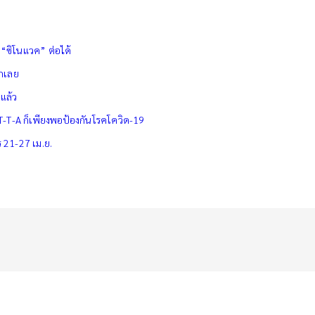
 “ซิโนแวค” ต่อได้
็กเลย
แล้ว
​
T-T-A ก็เพียงพอป้องกันโรคโควิด-19
 21-27 เม.ย.