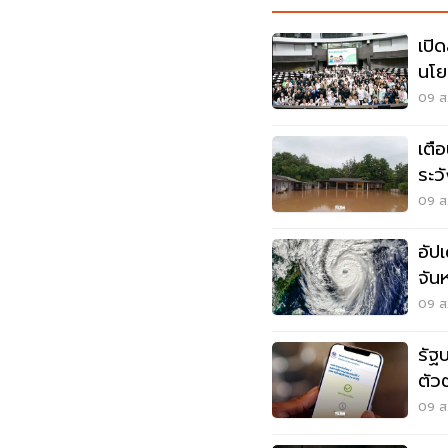
เปิ
นโย
ออท
09 ส.
เตื
ระว
สูง
09 ส.
อัป
จัน
09 ส.
รัฐ
ตัว
พลา
09 ส.