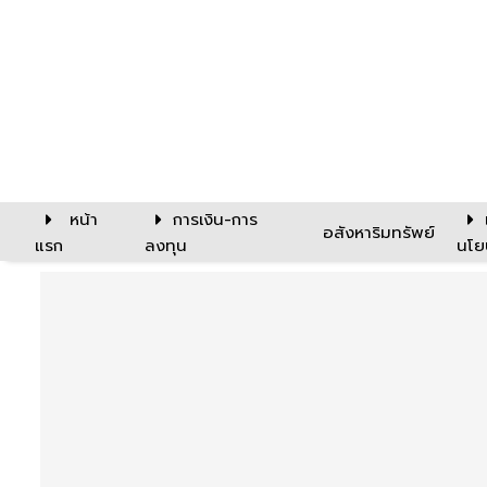
หน้า
การเงิน-การ
อสังหาริมทรัพย์
แรก
ลงทุน
นโย