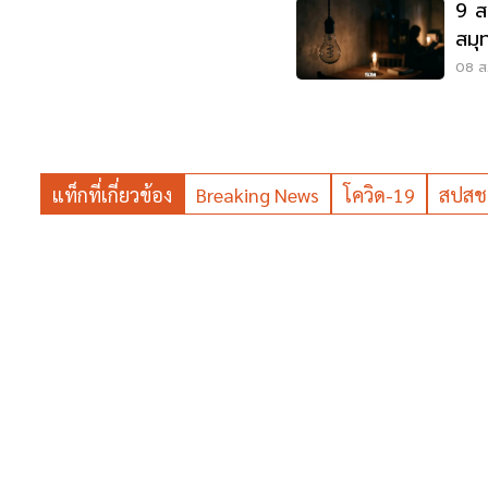
9 ส
สมุ
'ไฟ
08 ส.
แท็กที่เกี่ยวข้อง
Breaking News
โควิด-19
สปสช