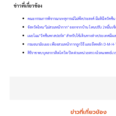
ข่าวที่เกี่ยวข้อง
คณะกรรมการพิจารณาเหตุการณ์ไม่พึงประสงค์ มีมติฉีดวัคซีน
จังหวัดไหน"ไม่สวมหน้ากาก" ออกจากบ้าน โดนปรับ 2หมื่นเช
เผยโฉม"วัคซีนพาสปอร์ต" สำหรับใช้เดินทางต่างประเทศมีผล
กรมอนามัยเผย เพียงสวมหน้ากากถูกวิธี และยึดหลัก D-M-H-
ศิริราช พบบุคลากรติดโควิด ปิดด่วนหน่วยตรวจโรคแพทย์เวร
ข่าวที่เกี่ยวข้อง