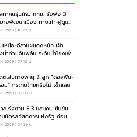
ดสภาคนรุ่นใหม่ กทม. รับฟัง 3
บายพัฒนาเมือง ทางเท้า-ผู้ดูแล
ิสติก-จักรยาน
ค. 2569 | 10:28 น.
อนเหนือ-อีสานฝนตกหนัก เฝ้า
ังน้ำท่วมฉับพลัน ระดับน้ำโขงเพิ่ม
ค. 2569 | 07:16 น.
เดตเส้นทางพายุ 2 ลูก "ดอลฟิน-
หอม" กระทบไทยหรือไม่ เช็กเลย
ค. 2569 | 07:03 น.
บาลเร่งตาม 8.3 แสนคน ยืนยัน
ตนบัตรสวัสดิการแห่งรัฐ ก่อน
ดสิทธิ
ค. 2569 | 04:39 น.