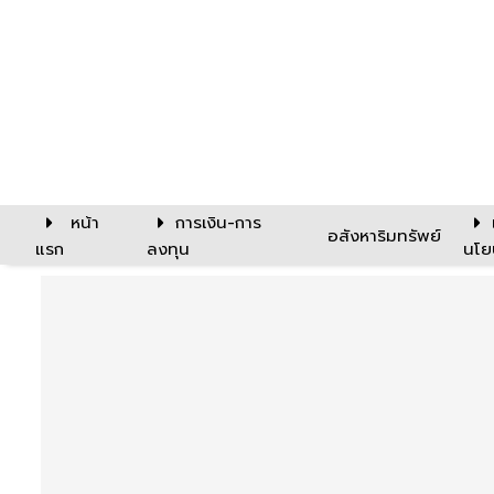
หน้า
การเงิน-การ
อสังหาริมทรัพย์
แรก
ลงทุน
นโย