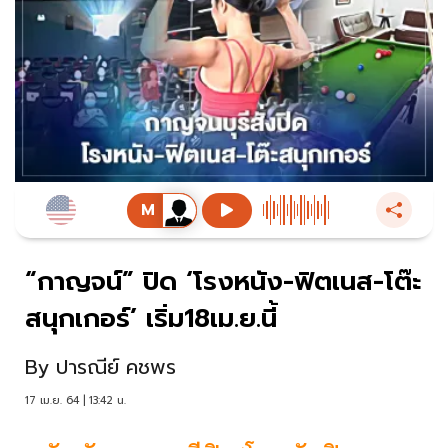
“กาญจน์” ปิด ‘โรงหนัง-ฟิตเนส-โต๊ะ
สนุกเกอร์’ เริ่ม18เม.ย.นี้
By
ปารณีย์ คชพร
17 เม.ย. 64 | 13:42 น.