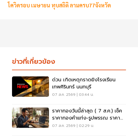
โควิดรอบ เมษายน ทุบสถิติ ลามครบ77จังหวัด
ข่าวที่เกี่ยวข้อง
ด่วน เกิดเหตุกราดยิงโรงเรียน
เทพศิรินทร์ นนทบุรี
07 ส.ค. 2569 | 03:44 น.
ราคาทองวันนี้ล่าสุด ( 7 ส.ค.) เช็ค
ราคาทองคำแท่ง-รูปพรรณ ราคา
ขาย - รับซื้อ กี่บาท
07 ส.ค. 2569 | 02:29 น.