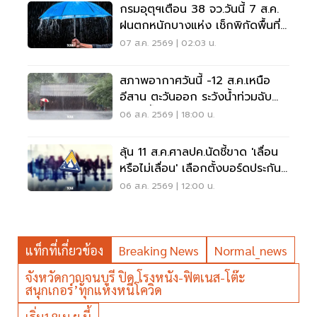
กรมอุตุฯเตือน 38 จว.วันนี้ 7 ส.ค.
ฝนตกหนักบางแห่ง เช็กพิกัดพื้นที่
เสี่ยงด่วน
07 ส.ค. 2569 | 02:03 น.
สภาพอากาศวันนี้ -12 ส.ค.เหนือ
อีสาน ตะวันออก ระวังน้ำท่วมฉับ
พลัน น้ำป่าไหลหลาก
06 ส.ค. 2569 | 18:00 น.
ลุ้น 11 ส.ค.ศาลปค.นัดชี้ขาด 'เลื่อน
หรือไม่เลื่อน' เลือกตั้งบอร์ดประกัน
สังคม
06 ส.ค. 2569 | 12:00 น.
แท็กที่เกี่ยวข้อง
Breaking News
Normal_news
จังหวัดกาญจนบุรี ปิด โรงหนัง-ฟิตเนส-โต๊ะ
สนุกเกอร์’ทุกแห่งหนีโควิด
เริ่ม18เม.ย.นี้