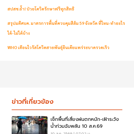
สปสช.ย้ำ! ป่วยโควิดรักษาฟรีทุกสิทธิ
สรุปมติศบค. มาตรการพื้นที่ควบคุมสีส้ม 59 จังหวัด ที่ไหน-ทำอะไร
ได้-ไม่ได้บ้าง
WHO เตือนไวรัสโควิดสายพันธุ์อินเดียแพร่ระบาดรวดเร็ว
ข่าวที่เกี่ยวข้อง
เช็กพื้นที่เสี่ยงฝนตกหนัก-เฝ้าระวัง
น้ำท่วมฉับพลัน 10 ส.ค.69
10 ส.ค. 2569 | 07:02 น.