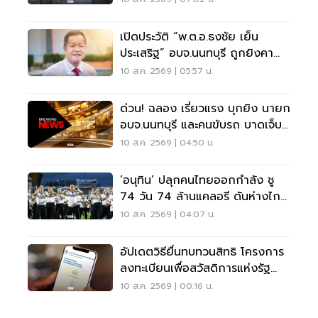
เปิดประวัติ “พ.ต.อ.ธงชัย เย็น
ประเสริฐ” อบจ.นนทบุรี ถูกยิงคา
ห้องทำงาน
10 ส.ค. 2569 | 05:57 น.
ด่วน! ฉลอง เรี่ยวแรง บุกยิง นายก
อบจ.นนทบุรี และคนขับรถ บาดเจ็บ
สาหัส
10 ส.ค. 2569 | 04:50 น.
‘อนุทิน’ ปลุกคนไทยออกกำลัง ชู
74 วัน 74 ล้านแคลอรี ดันห่างไกล
NCDs
10 ส.ค. 2569 | 04:07 น.
อัปเดตวิธียื่นทบทวนสิทธิ โครงการ
ลงทะเบียนเพื่อสวัสดิการแห่งรัฐ
2569 เช็คที่นี่
10 ส.ค. 2569 | 00:16 น.