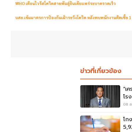
WHO เตือนไวรัสโควิดสายพันธุ์อินเดียแพร่ระบาดรวดเร็ว
บสย.เข้มมาตรการป้องกันเฝ้าระวังโควิด หลังพบพนักงานติดเชื้อ 
ข่าวที่เกี่ยวข้อง
“เศ
โรง
ต้อ
08 ส.
โกง
5,9