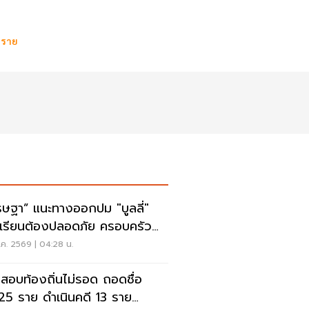
1 ราย
รษฐา” แนะทางออกปม "บูลลี่"
เรียนต้องปลอดภัย ครอบครัว
งรับฟัง
ค. 2569 | 04:28 น.
สอบท้องถิ่นไม่รอด ถอดชื่อ
25 ราย ดำเนินคดี 13 ราย