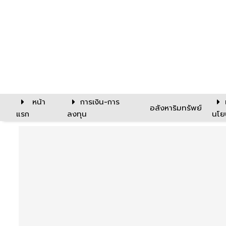
หน้า
การเงิน-การ
อสังหาริมทรัพย์
แรก
ลงทุน
นโย