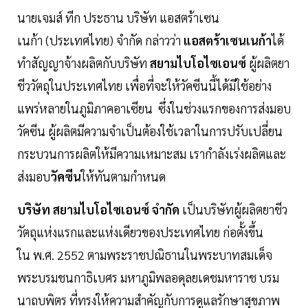
นายเจมส์ ทีก ประธาน บริษัท แอสตร้าเซน
เนก้า (ประเทศไทย) จำกัด กล่าวว่า
แอสตร้าเซนเนก้า
ได้
ทำสัญญาจ้างผลิตกับบริษัท
สยามไบโอไซเอนซ์
ผู้ผลิตยา
ชีววัตถุในประเทศไทย เพื่อที่จะให้วัคซีนนี้ได้มีใช้อย่าง
แพร่หลายในภูมิภาคอาเซียน ซึ่งในช่วงแรกของการส่งมอบ
วัคซีน ผู้ผลิตมีความจำเป็นต้องใช้เวลาในการปรับเปลี่ยน
กระบวนการผลิตให้มีความเหมาะสม เรากำลังเร่งผลิตและ
ส่งมอบ
วัคซีน
ให้ทันตามกำหนด
บริษัท สยามไบโอไซเอนซ์ จำกัด
เป็นบริษัทผู้ผลิตยาชีว
วัตถุแห่งแรกและแห่งเดียวของประเทศไทย ก่อตั้งขึ้น
ใน พ.ศ. 2552 ตามพระราชปณิธานในพระบาทสมเด็จ
พระบรมชนกาธิเบศร มหาภูมิพลอดุลยเดชมหาราช บรม
นาถบพิตร ที่ทรงให้ความสำคัญกับการดูแลรักษาสุขภาพ