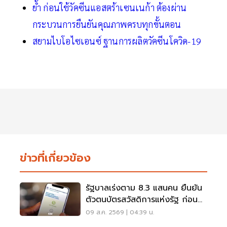
ย้ำ ก่อนใช้วัคซีนแอสตร้าเซนเนก้า ต้องผ่าน
กระบวนการยืนยันคุณภาพครบทุกขั้นตอน
สยามไบโอไซเอนซ์ ฐานการผลิตวัคซีนโควิด-19
ข่าวที่เกี่ยวข้อง
รัฐบาลเร่งตาม 8.3 แสนคน ยืนยัน
ตัวตนบัตรสวัสดิการแห่งรัฐ ก่อน
พลาดสิทธิ
09 ส.ค. 2569 | 04:39 น.