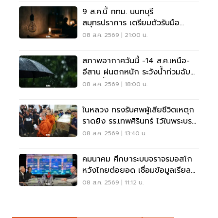
9 ส.ค.นี้ กทม. นนทบุรี
สมุทรปราการ เตรียมตัวรับมือ
'ไฟฟ้าดับ' หลายจุด
08 ส.ค. 2569 | 21:00 น.
สภาพอากาศวันนี้ -14 ส.ค.เหนือ-
อีสาน ฝนตกหนัก ระวังน้ำท่วมฉับ
พลัน น้ำป่าไหลหลาก
08 ส.ค. 2569 | 18:00 น.
ในหลวง ทรงรับศพผู้เสียชีวิตเหตุก
ราดยิง รร.เทพศิรินทร์ ไว้ในพระบรม
ราชานุเคราะห์
08 ส.ค. 2569 | 13:40 น.
คมนาคม ศึกษาระบบจราจรมอสโก
หวังไทยต่อยอด เชื่อมข้อมูลเรียล
ไทม์ แก้รถติด
08 ส.ค. 2569 | 11:12 น.