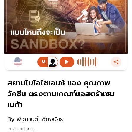
สยามไบโอไซเอนซ์ แจง คุณภาพ
วัคซีน ตรงตามเกณฑ์แอสตร้าเซน
เนก้า
By
พัฐกานต์ เชียงน้อย
16 เม.ย. 64 | 13:41 น.