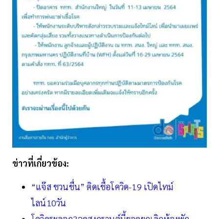
ข่าวที่เกี่ยวข้อง:
“แจ๊ส ชวนชื่น” ติดเชื้อโควิด-19 เปิดไทม์
ไลน์10วัน
โควิดระลอก3ฉุดสงกรานต์นี้ยอดยกเลิกห้องพัก