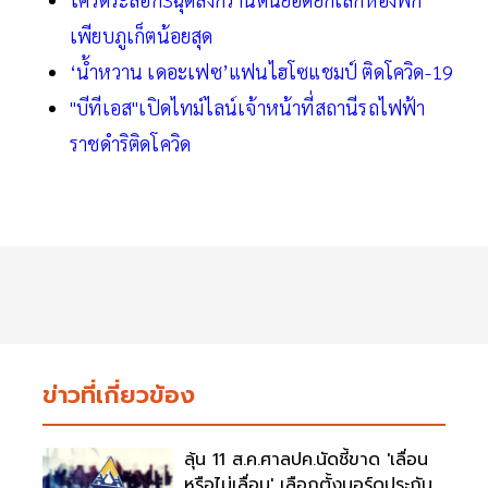
เพียบภูเก็ตน้อยสุด
‘น้ำหวาน เดอะเฟซ’แฟนไฮโซแชมป์ ติดโควิด-19
"บีทีเอส"เปิดไทม์ไลน์เจ้าหน้าที่สถานีรถไฟฟ้า
ราชดำริติดโควิด
ข่าวที่เกี่ยวข้อง
ลุ้น 11 ส.ค.ศาลปค.นัดชี้ขาด 'เลื่อน
หรือไม่เลื่อน' เลือกตั้งบอร์ดประกัน