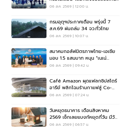
สังคม
06 ส.ค. 2569 | 12:00 น.
กรมอุตุฯประกาศเตือน พรุ่งนี้ 7
ส.ค.69 ฝนถล่ม 34 จว.ทั่วไทย
06 ส.ค. 2569 | 10:07 น.
สมาคมกอล์ฟมิตรภาพไทย-เอเชีย
มอบ 1.5 แสนบาท หนุน "เนเน่
รอยัล" ลุยเวทีที่สหรัฐ
06 ส.ค. 2569 | 09:42 น.
Café Amazon ผุดแฟลกชิปสโตร์
อารีย์ พลิกโฉมร้านกาแฟสู่ Co-
Working Space ครบวงจร
06 ส.ค. 2569 | 07:24 น.
วันหยุดธนาคาร เดือนสิงหาคม
2569 เช็กเลยแบงก์หยุดกี่วัน มีวัน
หยุดยาวไหม
06 ส.ค. 2569 | 06:57 น.