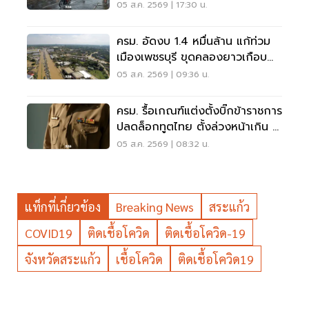
น้ำป่า น้ำท่วมขัง
05 ส.ค. 2569 | 17:30 น.
ครม. อัดงบ 1.4 หมื่นล้าน แก้ท่วม
เมืองเพชรบุรี ขุดคลองยาวเกือบ
40 กม.
05 ส.ค. 2569 | 09:36 น.
ครม. รื้อเกณฑ์แต่งตั้งบิ๊กข้าราชการ
ปลดล็อกทูตไทย ตั้งล่วงหน้าเกิน 2
เดือน
05 ส.ค. 2569 | 08:32 น.
แท็กที่เกี่ยวข้อง
Breaking News
สระแก้ว
COVID19
ติดเชื้อโควิด
ติดเชื้อโควิด-19
จังหวัดสระแก้ว
เชื้อโควิด
ติดเชื้อโควิด19