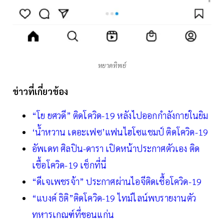
หยาดทิพย์
ข่าวที่เกี่ยวข้อง
“โย ยศวดี” ติดโควิด-19 หลังไปออกกำลังกายในยิม
‘น้ำหวาน เดอะเฟซ’แฟนไฮโซแชมป์ ติดโควิด-19
อัพเดท ศิลปิน-ดารา เปิดหน้าประกาศตัวเอง ติด
เชื้อโควิด-19 เช็กที่นี่
“ดีเจเพชรจ้า” ประกาศผ่านไอจีติดเชื้อโควิด-19
“แบงค์ ธิติ”ติดโควิด-19 ไทม์ไลน์พบรายงานตัว
ทหารเกณฑ์ที่ขอนแก่น