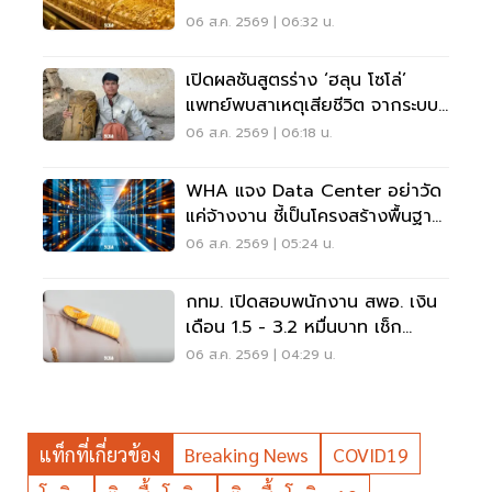
06 ส.ค. 2569 | 06:32 น.
เปิดผลชันสูตรร่าง ‘ฮลุน โซโล่’
แพทย์พบสาเหตุเสียชีวิต จากระบบ
หัวใจล้มเหลว
06 ส.ค. 2569 | 06:18 น.
WHA แจง Data Center อย่าวัด
แค่จ้างงาน ชี้เป็นโครงสร้างพื้นฐาน
เศรษฐกิจดิจิทัล
06 ส.ค. 2569 | 05:24 น.
กทม. เปิดสอบพนักงาน สพอ. เงิน
เดือน 1.5 - 3.2 หมื่นบาท เช็ก
เงื่อนไข-วิธีสมัครที่นี่
06 ส.ค. 2569 | 04:29 น.
แท็กที่เกี่ยวข้อง
Breaking News
COVID19