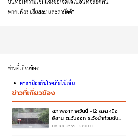
บั่นทอนความเข้มแข็งของจิตใจในอันที่จะอดทน
พากเพียร เสียสละ และสามัคคี"
ข่าวที่เกี่ยวข้อง:
คาถาป้องกันโรคภัยไข้เจ็บ
ข่าวที่เกี่ยวข้อง
สภาพอากาศวันนี้ -12 ส.ค.เหนือ
อีสาน ตะวันออก ระวังน้ำท่วมฉับ
พลัน น้ำป่าไหลหลาก
06 ส.ค. 2569 | 18:00 น.