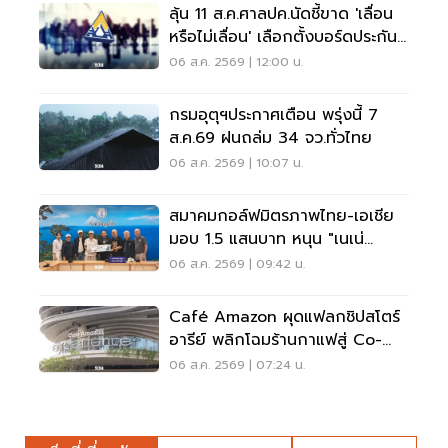
ลุ้น 11 ส.ค.ศาลปค.นัดชี้ขาด 'เลื่อน
หรือไม่เลื่อน' เลือกตั้งบอร์ดประกัน
สังคม
06 ส.ค. 2569 | 12:00 น.
กรมอุตุฯประกาศเตือน พรุ่งนี้ 7
ส.ค.69 ฝนถล่ม 34 จว.ทั่วไทย
06 ส.ค. 2569 | 10:07 น.
สมาคมกอล์ฟมิตรภาพไทย-เอเชีย
มอบ 1.5 แสนบาท หนุน "เนเน่
รอยัล" ลุยเวทีที่สหรัฐ
06 ส.ค. 2569 | 09:42 น.
Café Amazon ผุดแฟลกชิปสโตร์
อารีย์ พลิกโฉมร้านกาแฟสู่ Co-
Working Space ครบวงจร
06 ส.ค. 2569 | 07:24 น.