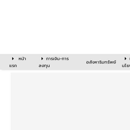
หน้า
การเงิน-การ
อสังหาริมทรัพย์
แรก
ลงทุน
นโย