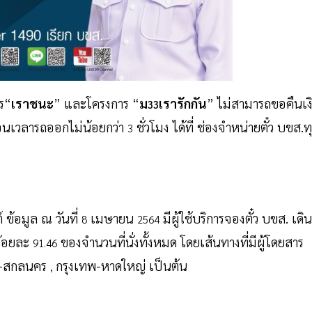
ร“
เราชนะ
” และโครงการ “
ม
เรารักกัน
” ไม่สามารถขอคืนเง
33
 ก่อนเวลารถออกไม่น้อยกว่า
ชั่วโมง ได้ที่ ช่องจำหน่ายตั๋ว บขส.ท
3
 ข้อมูล ณ วันที่
เมษายน
มีผู้ใช้บริการจองตั๋ว บขส. เดิน
8
2564
นร้อยละ
ของจำนวนที่นั่งทั้งหมด โดยเส้นทางที่มีผู้โดยสาร
91.46
พ-สกลนคร
กรุงเทพ-หาดใหญ่ เป็นต้น
,