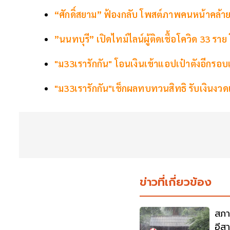
“ศักดิ์สยาม” ฟ้องกลับ โพสต์ภาพคนหน้าคล้าย
”นนทบุรี” เปิดไทม์ไลน์ผู้ติดเชื้อโควิด 33 ร
"ม33เรารักกัน" โอนเงินเข้าแอปเป๋าตังอีกรอบแ
"ม33เรารักกัน"เช็กผลทบทวนสิทธิ รับเงินงวด
ข่าวที่เกี่ยวข้อง
สภา
อีส