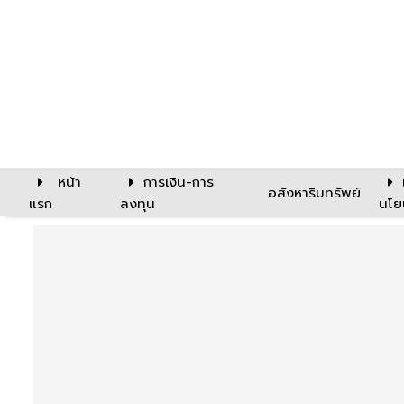
หน้า
การเงิน-การ
อสังหาริมทรัพย์
แรก
ลงทุน
นโย