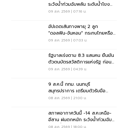
ระวังน้ำท่วมฉับพลัน ระดับน้ำโขง
เพิ่มสูง
09 ส.ค. 2569 | 07:16 น.
อัปเดตเส้นทางพายุ 2 ลูก
"ดอลฟิน-จันหอม" กระทบไทยหรือ
ไม่ เช็กเลย
09 ส.ค. 2569 | 07:03 น.
รัฐบาลเร่งตาม 8.3 แสนคน ยืนยัน
ตัวตนบัตรสวัสดิการแห่งรัฐ ก่อน
พลาดสิทธิ
09 ส.ค. 2569 | 04:39 น.
9 ส.ค.นี้ กทม. นนทบุรี
สมุทรปราการ เตรียมตัวรับมือ
'ไฟฟ้าดับ' หลายจุด
08 ส.ค. 2569 | 21:00 น.
สภาพอากาศวันนี้ -14 ส.ค.เหนือ-
อีสาน ฝนตกหนัก ระวังน้ำท่วมฉับ
พลัน น้ำป่าไหลหลาก
08 ส.ค. 2569 | 18:00 น.