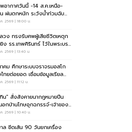
พอากาศวันนี้ -14 ส.ค.เหนือ-
าน ฝนตกหนัก ระวังน้ำท่วมฉับ
น น้ำป่าไหลหลาก
ค. 2569 | 18:00 น.
ลวง ทรงรับศพผู้เสียชีวิตเหตุก
ยิง รร.เทพศิรินทร์ ไว้ในพระบรม
านุเคราะห์
ค. 2569 | 13:40 น.
าคม ศึกษาระบบจราจรมอสโก
งไทยต่อยอด เชื่อมข้อมูลเรียล
์ แก้รถติด
ค. 2569 | 11:12 น.
ุทิน" สั่งสังคายนากฎหมายปืน
อกบ้านโทษอุกฉกรรจ์-เจ้าของ
หนัก
ค. 2569 | 10:40 น.
บาล ขีดเส้น 90 วันยกเครื่อง