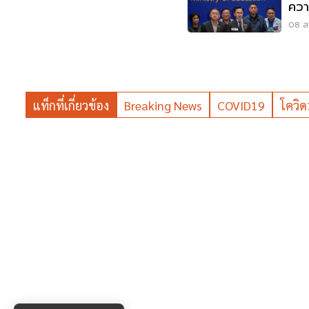
ควา
บูลลี
08 ส.
แท็กที่เกี่ยวข้อง
Breaking News
COVID19
โควิ