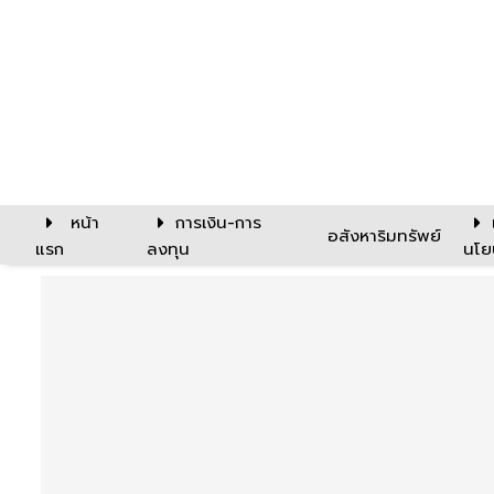
หน้า
การเงิน-การ
อสังหาริมทรัพย์
แรก
ลงทุน
นโย