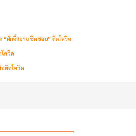
ิด “ศักดิ์สยาม ชิดชอบ” ติดโควิด
ดโควิด
ส่อติดโควิด