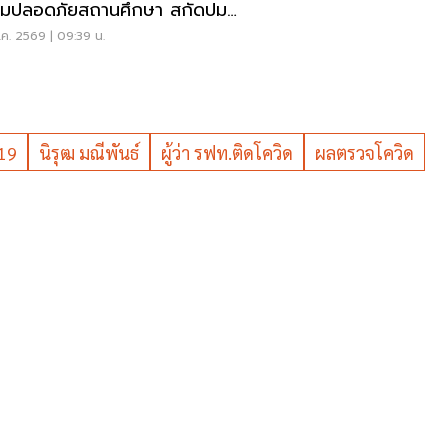
มปลอดภัยสถานศึกษา สกัดปม
่
ค. 2569 | 09:39 น.
ด19
นิรุฒ มณีพันธ์
ผู้ว่า รฟท.ติดโควิด
ผลตรวจโควิด