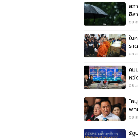
สภา
อีส
พลั
08 ส.
ในห
ราด
ราช
08 ส.
คมน
หวั
ไทม
08 ส.
"อน
พกน
โดน
08 ส.
รัฐ