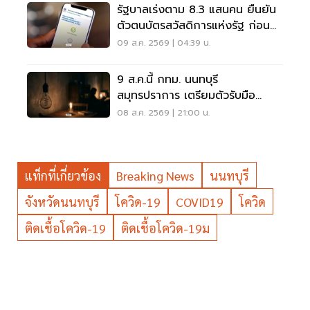
รัฐบาลเร่งตาม 8.3 แสนคน ยืนยัน
ตัวตนบัตรสวัสดิการแห่งรัฐ ก่อน
พลาดสิทธิ
09 ส.ค. 2569 | 04:39 น.
9 ส.ค.นี้ กทม. นนทบุรี
สมุทรปราการ เตรียมตัวรับมือ
'ไฟฟ้าดับ' หลายจุด
08 ส.ค. 2569 | 21:00 น.
แท็กที่เกี่ยวข้อง
Breaking News
นนทบุรี
จังหวัดนนทบุรี
โควิด-19
COVID19
โควิด
ติดเชื้อโควิด-19
ติดเชื้อโควิด-19ม