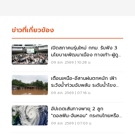
ข่าวที่เกี่ยวข้อง
เปิดสภาคนรุ่นใหม่ กทม. รับฟัง 3
นโยบายพัฒนาเมือง ทางเท้า-ผู้ดู
แลออทิสติก-จักรยาน
09 ส.ค. 2569 | 10:28 น.
เตือนเหนือ-อีสานฝนตกหนัก เฝ้า
ระวังน้ำท่วมฉับพลัน ระดับน้ำโขง
เพิ่มสูง
09 ส.ค. 2569 | 07:16 น.
อัปเดตเส้นทางพายุ 2 ลูก
"ดอลฟิน-จันหอม" กระทบไทยหรือ
ไม่ เช็กเลย
09 ส.ค. 2569 | 07:03 น.