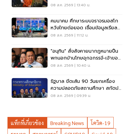
ราชานุเคราะห์
08 ส.ค. 2569 | 13:40 น.
คมนาคม ศึกษาระบบจราจรมอสโก
หวังไทยต่อยอด เชื่อมข้อมูลเรียล
ไทม์ แก้รถติด
08 ส.ค. 2569 | 11:12 น.
"อนุทิน" สั่งสังคายนากฎหมายปืน
พกนอกบ้านโทษอุกฉกรรจ์-เจ้าของ
โดนหนัก
08 ส.ค. 2569 | 10:40 น.
รัฐบาล ขีดเส้น 90 วันยกเครื่อง
ความปลอดภัยสถานศึกษา สกัดปม
บูลลี่
08 ส.ค. 2569 | 09:39 น.
แท็กที่เกี่ยวข้อง
Breaking News
โควิด-19