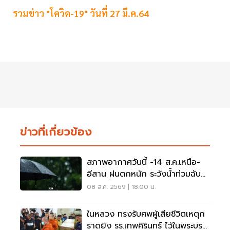
รวมข่าว "โควิด-19" วันที่ 27 มี.ค.64
ข่าวที่เกี่ยวข้อง
สภาพอากาศวันนี้ -14 ส.ค.เหนือ-
อีสาน ฝนตกหนัก ระวังน้ำท่วมฉับ
พลัน น้ำป่าไหลหลาก
08 ส.ค. 2569 | 18:00 น.
ในหลวง ทรงรับศพผู้เสียชีวิตเหตุก
ราดยิง รร.เทพศิรินทร์ ไว้ในพระบรม