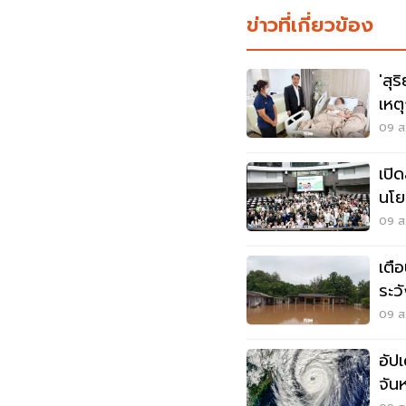
ข่าวที่เกี่ยวข้อง
'สุร
เหต
นนท
09 ส.
เปิ
นโย
ออท
09 ส.
เตื
ระว
สูง
09 ส.
อัป
จัน