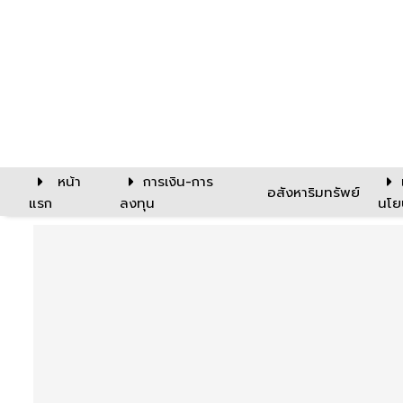
หน้า
การเงิน-การ
อสังหาริมทรัพย์
แรก
ลงทุน
นโย