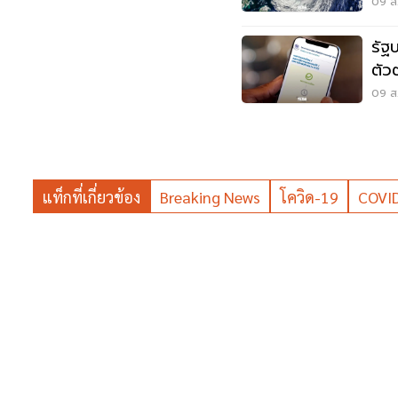
09 ส.
รัฐ
ตัว
พลา
09 ส.
แท็กที่เกี่ยวข้อง
Breaking News
โควิด-19
COVI