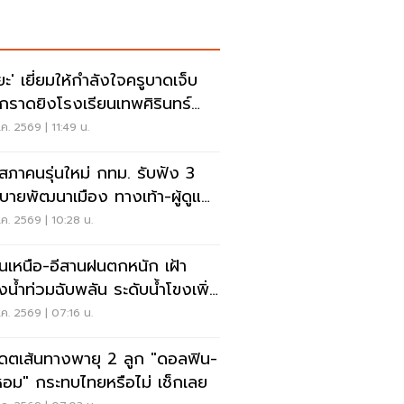
ิยะ' เยี่ยมให้กำลังใจครูบาดเจ็บ
ุกราดยิงโรงเรียนเทพศิรินทร์
บุรี
ค. 2569 | 11:49 น.
ดสภาคนรุ่นใหม่ กทม. รับฟัง 3
บายพัฒนาเมือง ทางเท้า-ผู้ดูแล
ิสติก-จักรยาน
ค. 2569 | 10:28 น.
อนเหนือ-อีสานฝนตกหนัก เฝ้า
ังน้ำท่วมฉับพลัน ระดับน้ำโขงเพิ่ม
ค. 2569 | 07:16 น.
เดตเส้นทางพายุ 2 ลูก "ดอลฟิน-
หอม" กระทบไทยหรือไม่ เช็กเลย