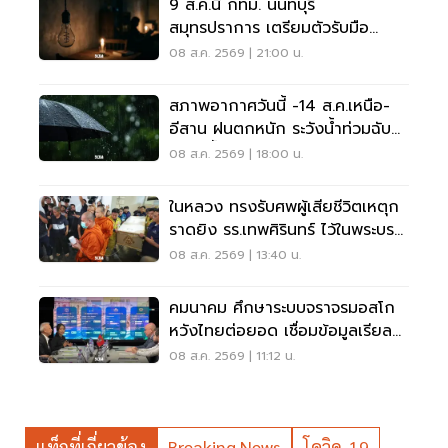
9 ส.ค.นี้ กทม. นนทบุรี
สมุทรปราการ เตรียมตัวรับมือ
'ไฟฟ้าดับ' หลายจุด
08 ส.ค. 2569 | 21:00 น.
สภาพอากาศวันนี้ -14 ส.ค.เหนือ-
อีสาน ฝนตกหนัก ระวังน้ำท่วมฉับ
พลัน น้ำป่าไหลหลาก
08 ส.ค. 2569 | 18:00 น.
ในหลวง ทรงรับศพผู้เสียชีวิตเหตุก
ราดยิง รร.เทพศิรินทร์ ไว้ในพระบรม
ราชานุเคราะห์
08 ส.ค. 2569 | 13:40 น.
คมนาคม ศึกษาระบบจราจรมอสโก
หวังไทยต่อยอด เชื่อมข้อมูลเรียล
ไทม์ แก้รถติด
08 ส.ค. 2569 | 11:12 น.
แท็กที่เกี่ยวข้อง
Breaking News
โควิด-19