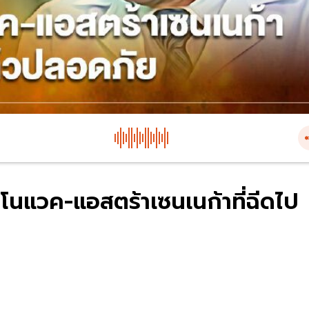
โนแวค-แอสตร้าเซนเนก้าที่ฉีดไป