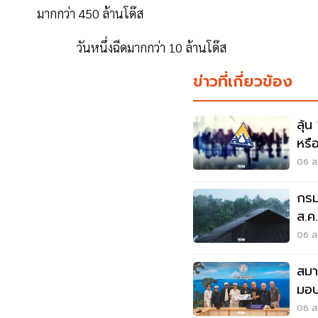
มากกว่า 450 ล้านโด๊ส
วันหนึ่งฉีดมากกว่า 10 ล้านโด๊ส
ข่าวที่เกี่ยวข้อง
ลุ้น
หรือ
สัง
06 ส.
กรม
ส.ค
06 ส.
สมา
มอบ
ลุยเ
06 ส.