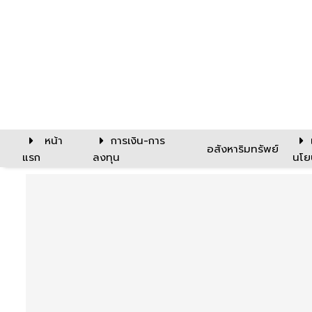
หน้า
การเงิน-การ
อสังหาริมทรัพย์
แรก
ลงทุน
นโย