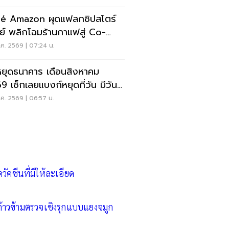
é Amazon ผุดแฟลกชิปสโตร์
ีย์ พลิกโฉมร้านกาแฟสู่ Co-
rking Space ครบวงจร
ค. 2569 | 07:24 น.
หยุดธนาคาร เดือนสิงหาคม
9 เช็กเลยแบงก์หยุดกี่วัน มีวัน
ดยาวไหม
ค. 2569 | 06:57 น.
ัคซีนที่มีให้ละเอียด
าวข้ามตรวจเชิงรุกแบบแยงจมูก