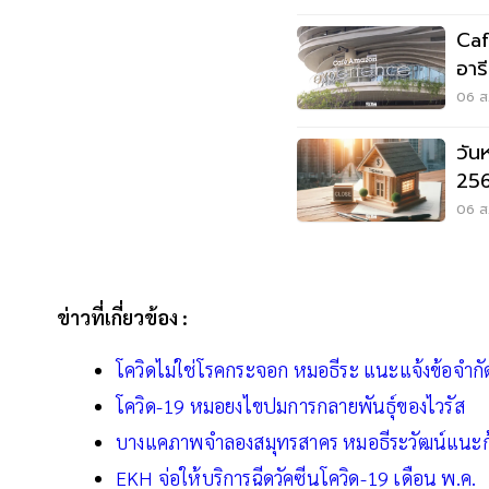
Caf
อาร
Wo
06 ส.
วัน
256
หยุ
06 ส.
ข่าวที่เกี่ยวข้อง :
โควิดไม่ใช่โรคกระจอก หมอธีระ แนะแจ้งข้อจำกัดว
โควิด-19 หมอยงไขปมการกลายพันธุ์ของไวรัส
บางแคภาพจำลองสมุทรสาคร หมอธีระวัฒน์แนะก้
EKH จ่อให้บริการฉีดวัคซีนโควิด-19 เดือน พ.ค.