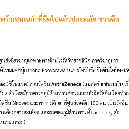
ตร้าเซนเนก้าที่ฉีดไปแล้วปลอดภัย ชวนฉีด
าศูนย์เชี่ยวชาญเฉพาะทางด้านไวรัสวิทยาคลินิก ภาควิชากุมาร
ด้โพสเฟซบุ๊ก (Yong Poovorawan) ภายใต้หัวข้อ
วัคซีนโควิด-19
vac
(
ซิโนแวค
) ส่วนวัคซีน
AstraZeneca
(
แอสตร้าเซนเนก้า
) เริ
นทั้ง 2 ตัว โดยมีการตรวจภูมิต้านทานก่อนและหลังฉีดวัคซีน โดยทำ
คซีน Sinovac และทำการศึกษาที่ศูนย์เองอีก 180 คน เป็นวัคซีน
งเคียงอย่างละเอียด และผลของภูมิต้านทานทั้ง antibody ต่อ
e (หนามแหลม)