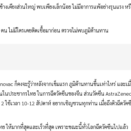
างเคียงส่วนใหญ่ พบเพียงเล็กน้อย ไม่มีอาการแพ้อย่างรุนแรง หร
0 คน ไม่มีใครเคยติดเชื้อมาก่อน ตรวจไม่พบภูมิต้านทาน
inovac ก็คงจะรู้ว่าหลังจากเข็มแรก ภูมิต้านทานขึ้นเท่าไหร่ และเมื
นทานในประชากรไทย ในการฉีดวัคซีนของจีน ส่วนวัคซีน AstraZene
่ 2 ใช้เวลา 10-12 สัปดาห์ อยากเชิญชวนทุกท่าน เมื่อถึงคิวฉีดวัคซ
ให้มากที่สุดและเร็วที่สุด เพราะขณะนี้ทั่วโลกฉีดวัคซีนไปแล้ว