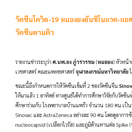
วัคซีนโควิด-19 หมองยงยันซิโนแวค-แอส
วัคซีนตามคิว
รายงานข่าวระบุว่า
ศ.นพ.ยง ภู่วรวรรณ
(
หมอยง
) หัวหน้
เวชศาสตร์ คณะแพทยศาสตร์
จุฬาลงกรณ์มหาวิทยาลัย
ไ
ขณะนี้ถึงกำหนดการให้วัคซีนเข็มที่ 2 ของวัคซีนจีน
Sino
ให้มาแล้ว 1 อาทิตย์ ทางศูนย์ได้ทำการศึกษาวิจัยกับวัคซี
ศึกษาร่วมกับ โรงพยาบาลบ้านแพร้ว จำนวน 180 คน เป็นวั
Sinovac และ AstraZeneca อย่างละ 90 คน โดยดูอาการข้า
nucleocapsid (เปลือกไวรัส) และภูมิต้านทานต่อ Spik