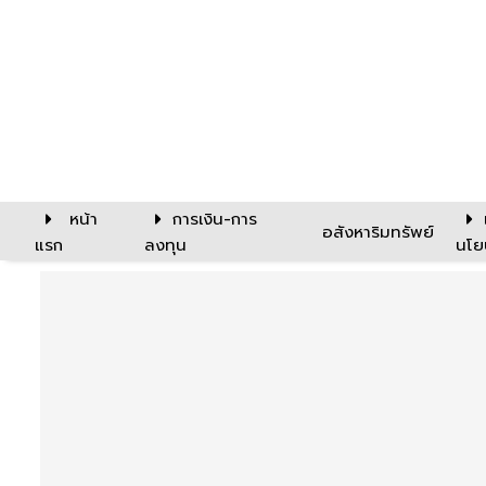
หน้า
การเงิน-การ
อสังหาริมทรัพย์
แรก
ลงทุน
นโย