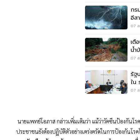
กรมอ
อีส
ระว
07 ส.
เตื
น้ำ
07 ส.
รัฐ
ใน 
แสน
07 ส.
นายแพทย์โอภาส กล่าวเพิ่มเติมว่า แม้ว่าวัคซีนป้องกันโรคโ
ประชาชนยังต้องปฏิบัติตัวอย่างเคร่งครัดในการป้องกันโรค