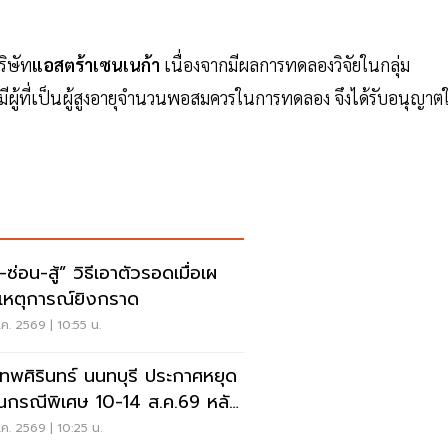
ริษัท
แอสตร้าเซนเนก้า
เนื่องจากมีผลการทดลองวิจัยในกลุ่ม
ีผู้ที่เป็นผู้สูงอายุจำนวนพอสมควรในการทดลอง จึงได้รับอนุญาตใ
สู้” วิธีเอาตัวรอดเมื่อเผ
เหตุการณ์ยิงกราด
ค. 2569 | 10:55 น.
เทพศิรินทร์ นนทบุรี ประกาศหยุด
ยนกรณีพิเศษ 10-14 ส.ค.69 หลัง
ุกราดยิง
ค. 2569 | 10:25 น.