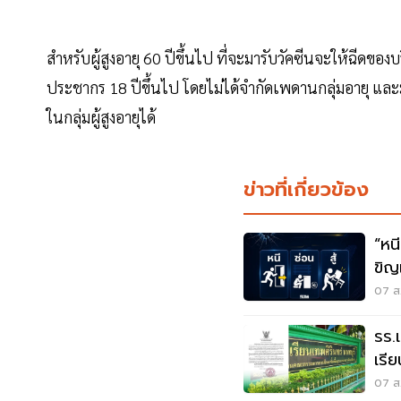
สำหรับผู้สูงอายุ 60 ปีขึ้นไป ที่จะมารับวัคซีนจะให้ฉีดของบ
ประชากร 18 ปีขึ้นไป โดยไม่ได้จำกัดเพดานกลุ่มอายุ และม
ในกลุ่มผู้สูงอายุได้
ข่าวที่เกี่ยวข้อง
“หนี-ซ่อน-
ขิญ
07 ส.
รร.
เรี
เหต
07 ส.