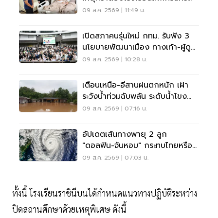
นนทบุรี
09 ส.ค. 2569 | 11:49 น.
เปิดสภาคนรุ่นใหม่ กทม. รับฟัง 3
นโยบายพัฒนาเมือง ทางเท้า-ผู้ดู
แลออทิสติก-จักรยาน
09 ส.ค. 2569 | 10:28 น.
เตือนเหนือ-อีสานฝนตกหนัก เฝ้า
ระวังน้ำท่วมฉับพลัน ระดับน้ำโขง
เพิ่มสูง
09 ส.ค. 2569 | 07:16 น.
อัปเดตเส้นทางพายุ 2 ลูก
"ดอลฟิน-จันหอม" กระทบไทยหรือ
ไม่ เช็กเลย
09 ส.ค. 2569 | 07:03 น.
ทั้งนี้ โรงเรียนราชินีบนได้กําหนดแนวทางปฏิบัติระหว่าง
ปิดสถานศึกษาด้วยเหตุพิเศษ ดังนี้