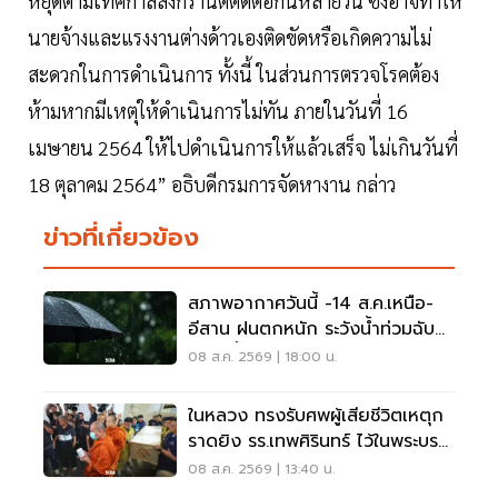
หยุดตามเทศกาลสงกรานต์ติดต่อกันหลายวัน ซึ่งอาจทำให้
นายจ้างและแรงงานต่างด้าวเองติดขัดหรือเกิดความไม่
สะดวกในการดำเนินการ ทั้งนี้ ในส่วนการตรวจโรคต้อง
ห้ามหากมีเหตุให้ดำเนินการไม่ทัน ภายในวันที่ 16
เมษายน 2564 ให้ไปดำเนินการให้แล้วเสร็จ ไม่เกินวันที่
18 ตุลาคม 2564” อธิบดีกรมการจัดหางาน กล่าว
ข่าวที่เกี่ยวข้อง
สภาพอากาศวันนี้ -14 ส.ค.เหนือ-
อีสาน ฝนตกหนัก ระวังน้ำท่วมฉับ
พลัน น้ำป่าไหลหลาก
08 ส.ค. 2569 | 18:00 น.
ในหลวง ทรงรับศพผู้เสียชีวิตเหตุก
ราดยิง รร.เทพศิรินทร์ ไว้ในพระบรม
ราชานุเคราะห์
08 ส.ค. 2569 | 13:40 น.