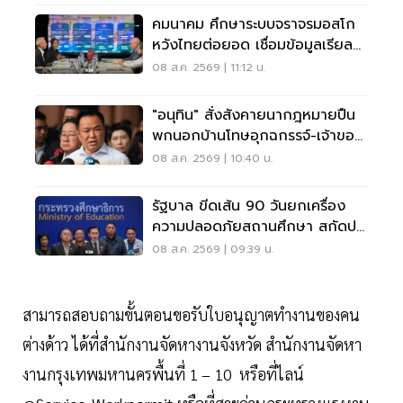
คมนาคม ศึกษาระบบจราจรมอสโก
หวังไทยต่อยอด เชื่อมข้อมูลเรียล
ไทม์ แก้รถติด
08 ส.ค. 2569 | 11:12 น.
"อนุทิน" สั่งสังคายนากฎหมายปืน
พกนอกบ้านโทษอุกฉกรรจ์-เจ้าของ
โดนหนัก
08 ส.ค. 2569 | 10:40 น.
รัฐบาล ขีดเส้น 90 วันยกเครื่อง
ความปลอดภัยสถานศึกษา สกัดปม
บูลลี่
08 ส.ค. 2569 | 09:39 น.
สามารถสอบถามขั้นตอนขอรับใบอนุญาตทำงานของคน
ต่างด้าว ได้ที่สำนักงานจัดหางานจังหวัด สำนักงานจัดหา
งานกรุงเทพมหานครพื้นที่ 1 – 10 หรือที่ไลน์