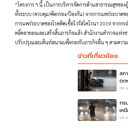
“โครงการ ฯ นี้ เป็นการบริหารจัดการด้านสาธารณสุขของ
ทั้งระบบ (ควบคุม/คัดกรอง/ป้องกัน) จากการแพร่ระบาดขอ
การแพร่ระบาดของโรคติดเชื้อไวรัสโคโรนา 2019 จากกรณ
คลี่คลายลงและเสร็จสิ้นภารกิจแล้ว สำนักงานตำรวจแห่งชา
ปรับปรุงและเต็นท์สนามเพื่อรองรับภารกิจอื่น ๆ ตามควา
ข่าวที่เกี่ยวข้อง
สภา
ตกห
ท่ว
08 ส.
กรม
เหน
เมต
08 ส.