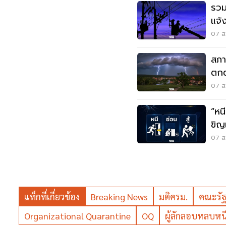
รวม
แจ้
สมุ
07 ส.
สภา
ตกต
ตกห
07 ส.
“หนี-ซ่อน-
ขิญ
07 ส.
แท็กที่เกี่ยวข้อง
Breaking News
มติครม.
คณะรัฐ
Organizational Quarantine
OQ
ผู้ลักลอบหลบหนี