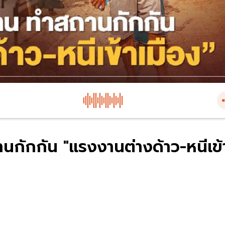
นกักกัน "แรงงานต่างด้าว-หนีเข้