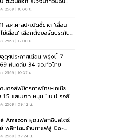
าน ตะวันออก ระวังน้ำท่วมฉับ
น น้ำป่าไหลหลาก
ค. 2569 | 18:00 น.
 11 ส.ค.ศาลปค.นัดชี้ขาด 'เลื่อน
ไม่เลื่อน' เลือกตั้งบอร์ดประกัน
คม
ค. 2569 | 12:00 น.
อุตุฯประกาศเตือน พรุ่งนี้ 7
.69 ฝนถล่ม 34 จว.ทั่วไทย
ค. 2569 | 10:07 น.
คมกอล์ฟมิตรภาพไทย-เอเชีย
 1.5 แสนบาท หนุน "เนเน่ รอยัล"
วทีที่สหรัฐ
ค. 2569 | 09:42 น.
é Amazon ผุดแฟลกชิปสโตร์
ีย์ พลิกโฉมร้านกาแฟสู่ Co-
rking Space ครบวงจร
ค. 2569 | 07:24 น.