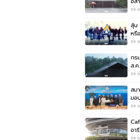
อีส
พลั
06 ส.
ลุ้น
หรือ
สัง
06 ส.
กรม
ส.ค
06 ส.
สมา
มอบ
ลุยเ
06 ส.
Caf
อาร
Wo
06 ส.