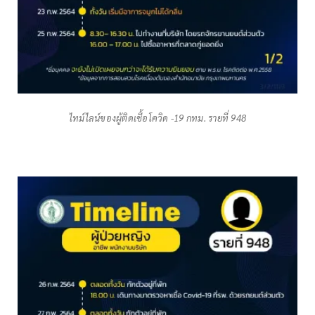
ไทม์ไลน์ของผู้ติดเชื้อโควิด -19 กทม. รายที่ 948