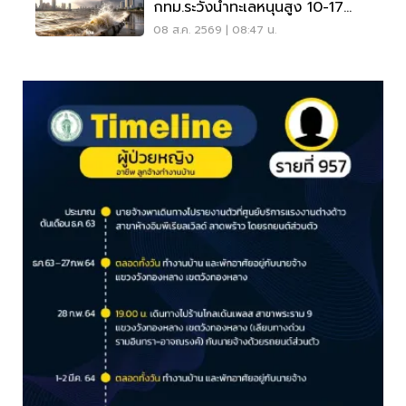
กทม.ระวังน้ำทะเลหนุนสูง 10-17
ส.ค.69
08 ส.ค. 2569 | 08:47 น.