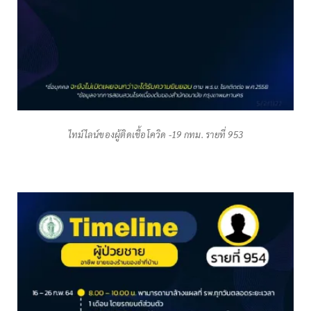
ไทม์ไลน์ของผู้ติดเชื้อโควิด -19 กทม. รายที่ 953