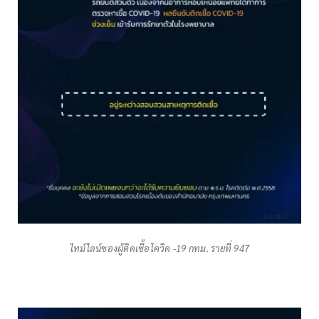
ไทม์ไลน์ของผู้ติดเชื้อโควิด -19 กทม. รายที่ 947