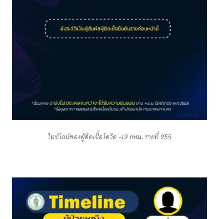
ไทม์ไลน์ของผู้ติดเชื้อโควิด -19 กทม. รายที่ 955