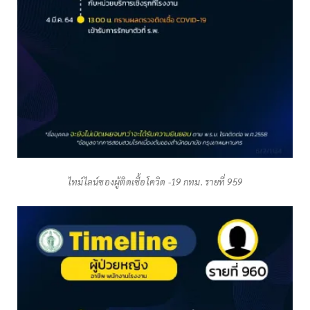
ไทม์ไลน์ของผู้ติดเชื้อโควิด -19 กทม. รายที่ 959