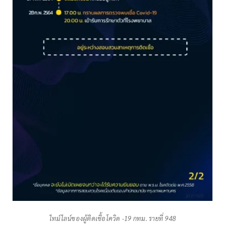
ไทม์ไลน์ของผู้ติดเชื้อโควิด -19 กทม. รายที่ 948