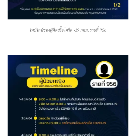
ไทม์ไลน์ของผู้ติดเชื้อโควิด -19 กทม. รายที่ 956