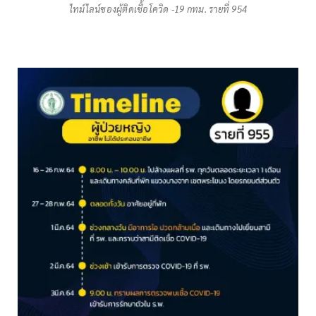
ไทม์ไลน์ของผู้ติดเชื้อโควิด -19 กทม. รายที่ 954