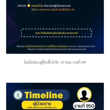
ไทม์ไลน์ของผู้ติดเชื้อโควิด -19 กทม. รายที่ 949