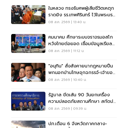
ในหลวง ทรงรับศพผู้เสียชีวิตเหตุก
ราดยิง รร.เทพศิรินทร์ ไว้ในพระบรม
ราชานุเคราะห์
08 ส.ค. 2569 | 13:40 น.
คมนาคม ศึกษาระบบจราจรมอสโก
หวังไทยต่อยอด เชื่อมข้อมูลเรียล
ไทม์ แก้รถติด
08 ส.ค. 2569 | 11:12 น.
"อนุทิน" สั่งสังคายนากฎหมายปืน
พกนอกบ้านโทษอุกฉกรรจ์-เจ้าของ
โดนหนัก
08 ส.ค. 2569 | 10:40 น.
รัฐบาล ขีดเส้น 90 วันยกเครื่อง
ความปลอดภัยสถานศึกษา สกัดปม
บูลลี่
08 ส.ค. 2569 | 09:39 น.
ปภ.เตือน 6 จังหวัดภาคกลาง-