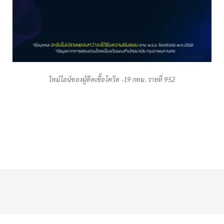
ไทม์ไลน์ของผู้ติดเชื้อโควิด -19 กทม. รายที่ 952