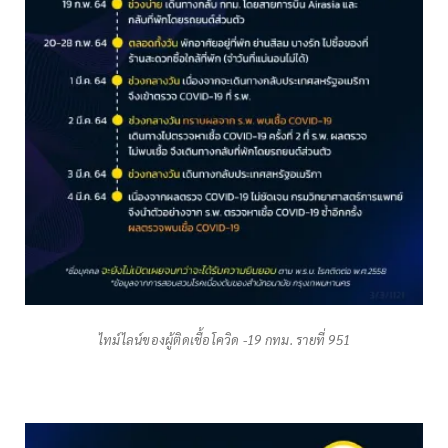
ไทม์ไลน์ของผู้ติดเชื้อโควิด -19 กทม. รายที่ 951