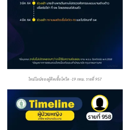
ไทม์ไลน์ของผู้ติดเชื้อโควิด -19 กทม. รายที่ 957