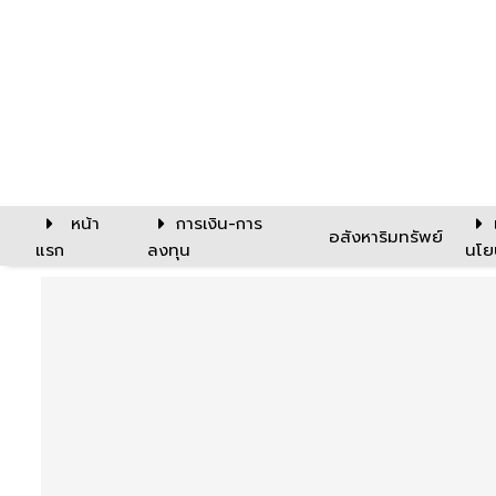
หน้า
การเงิน-การ
อสังหาริมทรัพย์
แรก
ลงทุน
นโย