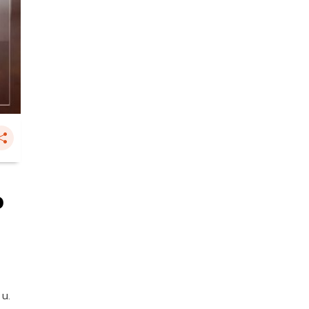
ว
 น.