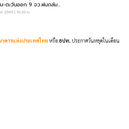
าน-ตะวันออก 9 จว.ฝนถล่ม
ังน้ำท่วมฉับพลัน
ค. 2569 | 10:20 น.
นาคารแห่งประเทศไทย
หรือ
ธปท.
ประกาศวันหยุดในเดือน