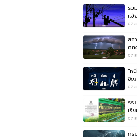
รวม
แจ้
สมุ
07 ส.
สภา
ตกต
ตกห
07 ส.
“หนี-ซ่อน-
ขิญ
07 ส.
รร.
เรี
เหต
07 ส.
กรมอ