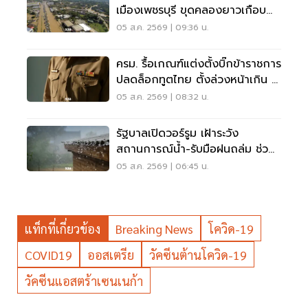
เมืองเพชรบุรี ขุดคลองยาวเกือบ
40 กม.
05 ส.ค. 2569 | 09:36 น.
ครม. รื้อเกณฑ์แต่งตั้งบิ๊กข้าราชการ
ปลดล็อกทูตไทย ตั้งล่วงหน้าเกิน 2
เดือน
05 ส.ค. 2569 | 08:32 น.
รัฐบาลเปิดวอร์รูม เฝ้าระวัง
สถานการณ์น้ำ-รับมือฝนถล่ม ช่วย
เหลือปชช. 24 ชม.
05 ส.ค. 2569 | 06:45 น.
แท็กที่เกี่ยวข้อง
Breaking News
โควิด-19
COVID19
ออสเตรีย
วัคซีนต้านโควิด-19
วัคซีนแอสตร้าเซนเนก้า