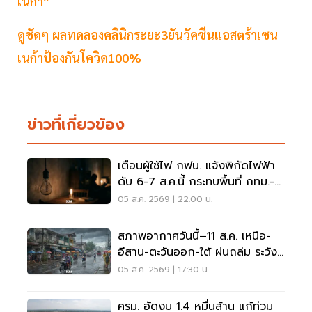
เนก้า”
ดูชัดๆ ผลทดลองคลินิกระยะ3ยันวัคซีนแอสตร้าเซน
เนก้าป้องกันโควิด100%
ข่าวที่เกี่ยวข้อง
เตือนผู้ใช้ไฟ กฟน. แจ้งพิกัดไฟฟ้า
ดับ 6-7 ส.ค.นี้ กระทบพื้นที่ กทม.-
นนทบุรี-สมุทรปราการ
05 ส.ค. 2569 | 22:00 น.
สภาพอากาศวันนี้–11 ส.ค. เหนือ-
อีสาน-ตะวันออก-ใต้ ฝนถล่ม ระวัง
น้ำป่า น้ำท่วมขัง
05 ส.ค. 2569 | 17:30 น.
ครม. อัดงบ 1.4 หมื่นล้าน แก้ท่วม