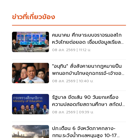
ข่าวที่เกี่ยวข้อง
คมนาคม ศึกษาระบบจราจรมอสโก
หวังไทยต่อยอด เชื่อมข้อมูลเรียล
ไทม์ แก้รถติด
08 ส.ค. 2569 | 11:12 น.
"อนุทิน" สั่งสังคายนากฎหมายปืน
พกนอกบ้านโทษอุกฉกรรจ์-เจ้าของ
โดนหนัก
08 ส.ค. 2569 | 10:40 น.
รัฐบาล ขีดเส้น 90 วันยกเครื่อง
ความปลอดภัยสถานศึกษา สกัดปม
บูลลี่
08 ส.ค. 2569 | 09:39 น.
ปภ.เตือน 6 จังหวัดภาคกลาง-
กทม.ระวังน้ำทะเลหนุนสูง 10-17