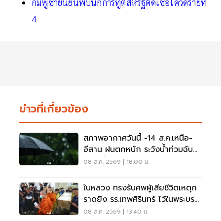
กัมพูชายืนยันพบนักการทูตสหรัฐติดเชื้อโควิดรายที่
4
ข่าวที่เกี่ยวข้อง
สภาพอากาศวันนี้ -14 ส.ค.เหนือ-
อีสาน ฝนตกหนัก ระวังน้ำท่วมฉับ
พลัน น้ำป่าไหลหลาก
08 ส.ค. 2569 | 18:00 น.
ในหลวง ทรงรับศพผู้เสียชีวิตเหตุก
ราดยิง รร.เทพศิรินทร์ ไว้ในพระบรม
ราชานุเคราะห์
08 ส.ค. 2569 | 13:40 น.