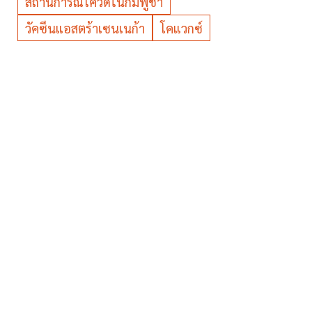
สถานการณ์โควิดในกัมพูชา
วัคซีนแอสตร้าเซนเนก้า
โคแวกซ์