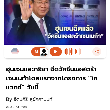
ฮุนเซนและภริยา ฉีดวัคซีนแอสตร้า
เซนเนก้าโดสแรกจากโครงการ “โค
แวกซ์” วันนี้
By
รัตนศิริ สุขัคคานนท์
04 มี.ค. 64 | 13:19 น.