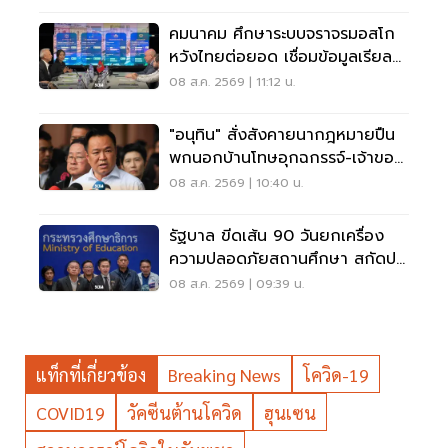
คมนาคม ศึกษาระบบจราจรมอสโก
หวังไทยต่อยอด เชื่อมข้อมูลเรียล
ไทม์ แก้รถติด
08 ส.ค. 2569 | 11:12 น.
"อนุทิน" สั่งสังคายนากฎหมายปืน
พกนอกบ้านโทษอุกฉกรรจ์-เจ้าของ
โดนหนัก
08 ส.ค. 2569 | 10:40 น.
รัฐบาล ขีดเส้น 90 วันยกเครื่อง
ความปลอดภัยสถานศึกษา สกัดปม
บูลลี่
08 ส.ค. 2569 | 09:39 น.
แท็กที่เกี่ยวข้อง
Breaking News
โควิด-19
COVID19
วัคซีนต้านโควิด
ฮุนเซน