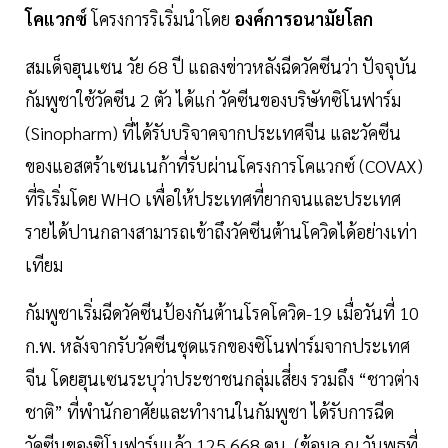
โคแวกซ์
โครงการริเริ่มนำโดย
องค์การอนามัยโลก
สมเด็จฮุนเซน วัย 68 ปี แถลงข่าวหลังฉีดวัคซีนว่า ปัจจุบัน
กัมพูชาใช้วัคซีน 2 ตัว ได้แก่ วัคซีนของบริษัทซิโนฟาร์ม
(Sinopharm) ที่ได้รับบริจาคจากประเทศจีน และวัคซีน
ของแอสตร้าเซนเนก้าที่รับผ่านโครงการโคแวกซ์ (COVAX)
ที่ริเริ่มโดย WHO เพื่อให้ประเทศที่ยากจนและประเทศ
รายได้ปานกลางสามารถเข้าถึงวัคซีนต้านโควิดได้อย่างเท่า
เทียม
กัมพูชาเริ่มฉีดวัคซีนป้องกันต้านโรคโควิด-19 เมื่อวันที่ 10
ก.พ. หลังจากรับวัคซีนชุดแรกของซิโนฟาร์มจากประเทศ
จีน โดยฮุนเซนระบุว่าประชาชนกลุ่มเสี่ยง รวมถึง “ชาวต่าง
ชาติ” ที่พำนักอาศัยและทำงานในกัมพูชา ได้รับการฉีด
วัคซีนของซิโนฟาร์มแล้ว 125,668 คน (ข้อมูล ณ วันพุธที่