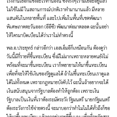
โรงงานเยือกแข็งอะไรทำนองนี้ ซึ่งจริงๆเรามีเยอะอยู่แล้ว
ไม่ใช้ไม่มี ในสถานการณ์ปกติเราทำมานานแล้ว มีหลาย
แสนตันในหลายพื้นที่ และไปเพิ่มในพื้นที่เขตพัฒนา
พิเศษภาคตะวันออก (อีอีซี) พัฒนาต่อมาตลอด ฉะนั้นอย่า
ให้ใครมาบิดเบือนได้ว่าเราไม่ทำตรงนี้
พล.อ.ประยุทธ์ กล่าวอีกว่า เอสเอ็มอีก็เหมือนกัน ต้องดูว่า
วันนี้มีกี่รายที่ขึ้นทะเบียน ซึ่งมีไม่มากเพราะหลายคนยังไม่
พร้อมที่จะมาขึ้นทะเบียน เราก็พยายามให้มาขึ้นทะเบียน
เพื่อที่จะให้ใช้เงินของรัฐดูแลได้ ถ้าไม่ขึ้นทะเบียนเราดูแล
ได้ไม่ทั้งหมด เพราะกฎหมายบังคับไว้ ฉะนั้นถ้าอยากจะได้
เงินสนับสนุนจากรัฐบาลต้องทำให้ถูกต้อง เพราะเงิน
รัฐบาลเป็นเงินที่เราต้องระมัดระวัง รัฐมนตรี นายกรัฐมนตรี
ต้องระวังการใช้จ่ายตรงนี้ จะมาบอกว่าทำไมไม่ได้ทั่วถึงก็ขอ
ให้มาขึ้นทะเบียน แล้วทุกอย่างจะดีขึ้นเอง เพื่อที่จะจัดสรร