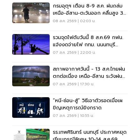
กรมอุตุฯ เตือน 8-9 ส.ค. ฝนถล่ม
เหนือ-อีสาน-ตะวันออก คลื่นสูง 3
เมตร
08 ส.ค. 2569 | 02:03 น.
รวมจุดไฟดับวันนี้ 8 ส.ค.69 กฟน.
แจ้งงดจ่ายไฟ กทม. นนนทบุรี
สมุทรปราการ
07 ส.ค. 2569 | 22:00 น.
สภาพอากาศวันนี้ - 13 ส.ค.ไทยฝน
ตกต่อเนื่อง เหนือ-อีสาน ระวังฝน
ตกหนักมากบางแห่ง
07 ส.ค. 2569 | 17:30 น.
“หนี-ซ่อน-สู้” วิธีเอาตัวรอดเมื่อเผ
ขิญเหตุการณ์ยิงกราด
07 ส.ค. 2569 | 10:55 น.
รร.เทพศิรินทร์ นนทบุรี ประกาศหยุด
เรียนกรณีพิเศษ 10-14 ส.ค.69