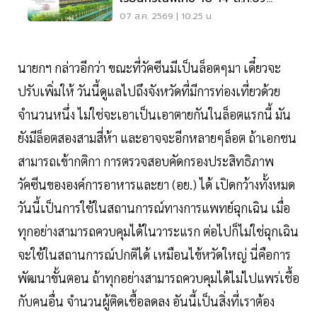
หลังเหตุกราดยิง
07 ส.ค. 2569 | 10:25 น.
นายกฯ กล่าวอีกว่า ขณะที่วัคซีนมีเป็นล็อตๆมา เดี๋ยวจะ
ปรับเพิ่มให้ วันนี้ดูแลไปถึงจังหวัดที่มีการท่องเที่ยวด้วย
จำนวนหนึ่ง ไม่ใช่จะเอาเป็นเอาตายกันในล็อตแรกนี้ มัน
ยังมีล็อตสองสามสี่ห้า และอาจจะอีกหลายๆล็อต ถ้าเอกชน
สามารถเข้ากติกา การตรวจสอบคัดกรองประสิทธิภาพ
วัคซีนขององค์การอาหารและยา (อย.) ได้ เปิดกว้างทั้งหมด
วันนี้เป็นการใช้ในสถานการณ์ทางการแพทย์ฉุกเฉิน เมื่อ
ทุกอย่างสามารถควบคุมได้ในวาระแรก ต่อไปก็ไม่ใช่ฉุกเฉิน
จะใช้ในสถานการณ์ปกติได้ เหมือนไข้หวัดใหญ่ นี่คือการ
พัฒนาขั้นตอน ถ้าทุกอย่างสามารถควบคุมได้ไม่ไปแพร่เชื้อ
กับคนอื่น จำนวนผู้ติดเชื้อลดลง อันนี้เป็นสิ่งที่เราต้อง