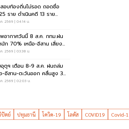
สอบท้องถิ่นไม่รอด ถอดชื่อ
25 ราย ดำเนินคดี 13 ราย
.ไล่เส้นการเงิน
ค. 2569 | 04:14 น.
พอากาศวันนี้ 8 ส.ค. กทม.ฝน
นัก 70% เหนือ-อีสาน เสี่ยงน้ำ
มฉับพลัน
ค. 2569 | 03:38 น.
อุตุฯ เตือน 8-9 ส.ค. ฝนถล่ม
ือ-อีสาน-ตะวันออก คลื่นสูง 3
ร
ค. 2569 | 02:03 น.
ปัตย์
ปทุมธานี
โควิด-19
โลตัส
COVID19
Covid-