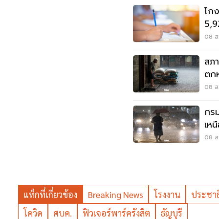
โกง
5,9
ปปง
08 ส.
สภา
ตกห
ท่ว
08 ส.
กรม
เหน
เมต
08 ส.
แท็กที่เกี่ยวข้อง
Breaking News
โรงงาน
ประชาธิ
โควิด
ศบค.
ฟิวเจอร์พาร์ครังสิต
ธัญบุรี