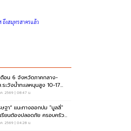
ย
 ถึงสมุทรสาครแล้ว
เตือน 6 จังหวัดภาคกลาง-
.ระวังน้ำทะเลหนุนสูง 10-17
.69
ค. 2569 | 08:47 น.
รษฐา” แนะทางออกปม "บูลลี่"
เรียนต้องปลอดภัย ครอบครัว
งรับฟัง
ค. 2569 | 04:28 น.