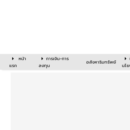
หน้า
การเงิน-การ
อสังหาริมทรัพย์
แรก
ลงทุน
นโย