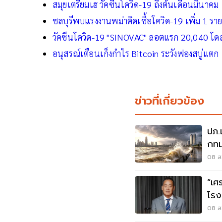
สมุยเตรียมเฮ วัคซีนโควิด-19 ถึงต้นเดือนมีนาคม
ชลบุรีพบแรงงานพม่าติดเชื้อโควิด-19 เพิ่ม 1 รา
วัคซีนโควิด-19 "SINOVAC" ลอตแรก 20,040 โดส
อนุสรณ์เตือนเก็งกำไร Bitcoin ระวังฟองสบู่แตก
ข่าวที่เกี่ยวข้อง
ปภ.
กทม
ส.ค
08 ส.
“เศ
โรง
ต้อ
08 ส.