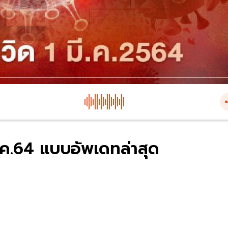
มี.ค.64 แบบอัพเดทล่าสุด