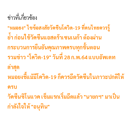
ข่าวที่เกี่ยวข้อง
"หมอยง" ไขข้อสงสัยวัคซีนโควิด-19 ที่คนไทยควรรู้
ย้ำ ก่อนใช้วัคซีนแอสตร้าเซนเนก้า ต้องผ่าน
กระบวนการยืนยันคุณภาพครบทุกขั้นตอน
รวมข่าว "โควิด-19" วันที่ 28 ก.พ.64 แบบอัพเดท
ล่าสุด
หมอยงชี้แม้มีโควิด-19 ก็ควรฉีดวัคซีนในภาวะปกติให้
ครบ
วัคซีนซิโนแวค เข็มแรกเริ่มฉีดแล้ว "นายกฯ" มาเป็น
กำลังใจให้ "อนุทิน"