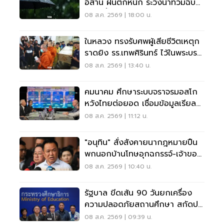
อีสาน ฝนตกหนัก ระวังน้ำท่วมฉับ
พลัน น้ำป่าไหลหลาก
08 ส.ค. 2569 | 18:00 น.
ในหลวง ทรงรับศพผู้เสียชีวิตเหตุก
ราดยิง รร.เทพศิรินทร์ ไว้ในพระบรม
ราชานุเคราะห์
08 ส.ค. 2569 | 13:40 น.
คมนาคม ศึกษาระบบจราจรมอสโก
หวังไทยต่อยอด เชื่อมข้อมูลเรียล
ไทม์ แก้รถติด
08 ส.ค. 2569 | 11:12 น.
"อนุทิน" สั่งสังคายนากฎหมายปืน
พกนอกบ้านโทษอุกฉกรรจ์-เจ้าของ
โดนหนัก
08 ส.ค. 2569 | 10:40 น.
รัฐบาล ขีดเส้น 90 วันยกเครื่อง
ความปลอดภัยสถานศึกษา สกัดปม
บูลลี่
08 ส.ค. 2569 | 09:39 น.