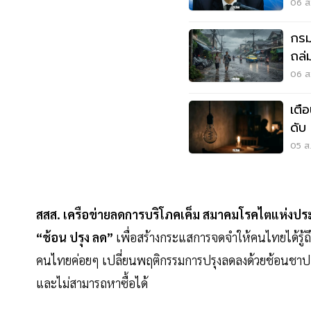
กรร
06 ส.
กรม
ถล่ม
เสี่
06 ส.
เตื
ดับ
นนท
05 ส.
สสส.
เครือข่ายลดการบริโภคเค็ม สมาคมโรคไตแห่ง
“ช้อน ปรุง ลด”
เพื่อสร้างกระแสการจดจำให้คนไทยได้รู้ถ
คนไทยค่อยๆ เปลี่ยนพฤติกรรมการปรุงลดลงด้วยช้อนชาปกติที
และไม่สามารถหาซื้อได้