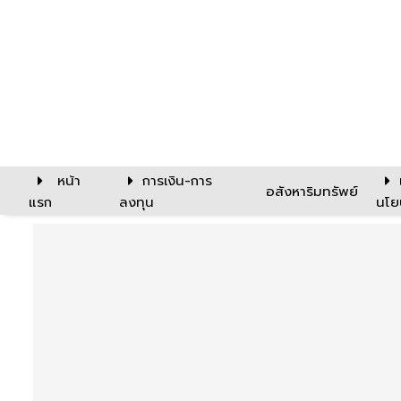
หน้า
การเงิน-การ
อสังหาริมทรัพย์
แรก
ลงทุน
นโย