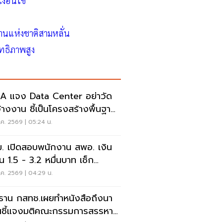
งื่อนไข
ทยานแห่งชาติสามหลั่น
ิทธิภาพสูง
 แจง Data Center อย่าวัด
จ้างงาน ชี้เป็นโครงสร้างพื้นฐาน
ษฐกิจดิจิทัล
ค. 2569 | 05:24 น.
. เปิดสอบพนักงาน สพอ. เงิน
อน 1.5 - 3.2 หมื่นบาท เช็ก
อนไข-วิธีสมัครที่นี่
ค. 2569 | 04:29 น.
ธาน กสทช.เผยทำหนังสือถึงนา
ชี้แจงมติคณะกรรมการสรรหา