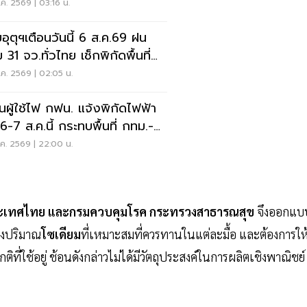
มการ กสทช.
ค. 2569 | 03:16 น.
อุตุฯเตือนวันนี้ 6 ส.ค.69 ฝน
 31 จว.ทั่วไทย เช็กพิกัดพื้นที่
ยงด่วน
ค. 2569 | 02:05 น.
อนผู้ใช้ไฟ กฟน. แจ้งพิกัดไฟฟ้า
 6-7 ส.ค.นี้ กระทบพื้นที่ กทม.-
บุรี-สมุทรปราการ
ค. 2569 | 22:00 น.
ประเทศไทย และกรมควบคุมโรค กระทรวงสาธารณสุข
จึงออกแบ
ึงปริมาณ
โซเดียม
ที่เหมาะสมที่ควรทานในแต่ละมื้อ และต้องการให
่ใช้อยู่ ช้อนดังกล่าวไม่ได้มีวัตถุประสงค์ในการผลิตเชิงพาณิชย์