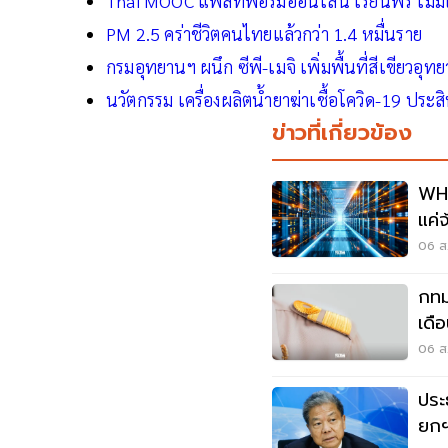
Thai MOOC แพลทฟอร์มออนไลน์ เรียนฟรี ไม่มีเ
PM 2.5 คร่าชีวิตคนไทยแล้วกว่า 1.4 หมื่นราย
กรมอุทยานฯ ผนึก ซีพี-เมจิ เพิ่มพื้นที่สีเขียวอุ
นวัตกรรม เครื่องผลิตนํ้ายาฆ่าเชื้อโควิด-19 ประส
ข่าวที่เกี่ยวข้อง
WHA
แค่
เศร
06 ส.
กทม
เดื
เงื่
06 ส.
ประ
ยกฯ