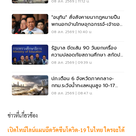
ไทม์ แก้รถติด
08 ส.ค. 2569 | 11:12 น.
"อนุทิน" สั่งสังคายนากฎหมายปืน
พกนอกบ้านโทษอุกฉกรรจ์-เจ้าของ
โดนหนัก
08 ส.ค. 2569 | 10:40 น.
รัฐบาล ขีดเส้น 90 วันยกเครื่อง
ความปลอดภัยสถานศึกษา สกัดปม
บูลลี่
08 ส.ค. 2569 | 09:39 น.
ปภ.เตือน 6 จังหวัดภาคกลาง-
กทม.ระวังน้ำทะเลหนุนสูง 10-17
ส.ค.69
08 ส.ค. 2569 | 08:47 น.
ข่าวที่เกี่ยวข้อง
เปิดไทม์​ไลน์แผนฉีดวัคซีนโควิด-19 ในไทย ใครจะได้