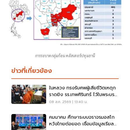
การระบาดกลุ่มก้อน คลัสเตอร์ปทุมธานี
ข่าวที่เกี่ยวข้อง
ในหลวง ทรงรับศพผู้เสียชีวิตเหตุก
ราดยิง รร.เทพศิรินทร์ ไว้ในพระบรม
ราชานุเคราะห์
08 ส.ค. 2569 | 13:40 น.
คมนาคม ศึกษาระบบจราจรมอสโก
หวังไทยต่อยอด เชื่อมข้อมูลเรียล