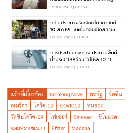
2569 เช็คที่นี่
10 ส.ค. 2569 | 00:16 น.
กลุ่มเปราะบางรับเงินเยียวยาวันนี้
10 ส.ค.69 แนะขั้นตอนเช็กสถานะ
ผ่านแอปทางรัฐ
09 ส.ค. 2569 | 21:00 น.
การประปานครหลวง ประกาศพื้นที่
น้ำประปาไหลอ่อน-ไม่ไหล 10-11
ส.ค.นี้ อัปเดตที่นี่
09 ส.ค. 2569 | 20:00 น.
แท็กที่เกี่ยวข้อง
Breaking News
สหรัฐ
วัคซีน
อเมริกา
โควิด-19
COVID19
หมอยง
วัคซีนโควิด-19
ไฟเซอร์
Sinovac
ซิโนแวค
แอสตราเซเนกา
Pfizer
Modena