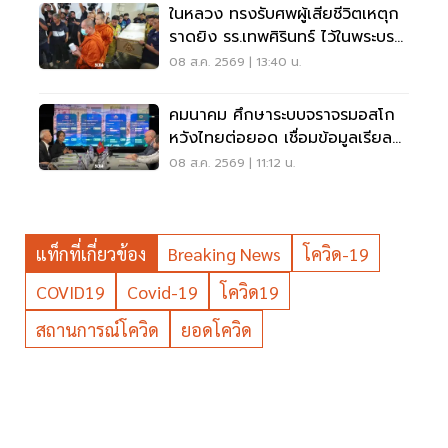
ในหลวง ทรงรับศพผู้เสียชีวิตเหตุก
ราดยิง รร.เทพศิรินทร์ ไว้ในพระบรม
ราชานุเคราะห์
08 ส.ค. 2569 | 13:40 น.
คมนาคม ศึกษาระบบจราจรมอสโก
หวังไทยต่อยอด เชื่อมข้อมูลเรียล
ไทม์ แก้รถติด
08 ส.ค. 2569 | 11:12 น.
แท็กที่เกี่ยวข้อง
Breaking News
โควิด-19
COVID19
Covid-19
โควิด19
สถานการณ์โควิด
ยอดโควิด