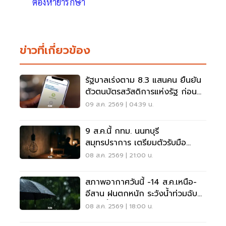
ต้องหายารักษา
ข่าวที่เกี่ยวข้อง
รัฐบาลเร่งตาม 8.3 แสนคน ยืนยัน
ตัวตนบัตรสวัสดิการแห่งรัฐ ก่อน
พลาดสิทธิ
09 ส.ค. 2569 | 04:39 น.
9 ส.ค.นี้ กทม. นนทบุรี
สมุทรปราการ เตรียมตัวรับมือ
'ไฟฟ้าดับ' หลายจุด
08 ส.ค. 2569 | 21:00 น.
สภาพอากาศวันนี้ -14 ส.ค.เหนือ-
อีสาน ฝนตกหนัก ระวังน้ำท่วมฉับ
พลัน น้ำป่าไหลหลาก
08 ส.ค. 2569 | 18:00 น.