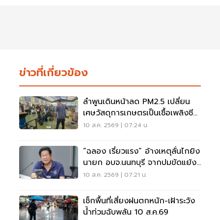
ข่าวที่เกี่ยวข้อง
ลำพูนเดินหน้าลด PM2.5 เปลี่ยน
เศษวัสดุการเกษตรเป็นเชื้อเพลิงชีว
มวล
10 ส.ค. 2569 | 07:24 น.
“ฉลอง เรี่ยวแรง“ อ้างเหตุลั่นไกยิง
นายก อบจ.นนทบุรี จากปมขัดแย้ง
เรื่องเงิน
10 ส.ค. 2569 | 07:21 น.
เช็กพื้นที่เสี่ยงฝนตกหนัก-เฝ้าระวัง
น้ำท่วมฉับพลัน 10 ส.ค.69