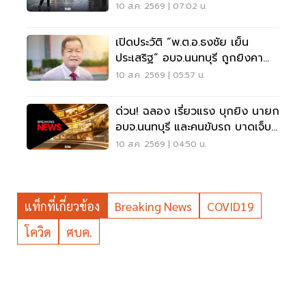
10 ส.ค. 2569 | 07:02 น.
เปิดประวัติ “พ.ต.อ.ธงชัย เย็น
ประเสริฐ” อบจ.นนทบุรี ถูกยิงคา
ห้องทำงาน
10 ส.ค. 2569 | 05:57 น.
ด่วน! ฉลอง เรี่ยวแรง บุกยิง นายก
อบจ.นนทบุรี และคนขับรถ บาดเจ็บ
สาหัส
10 ส.ค. 2569 | 04:50 น.
แท็กที่เกี่ยวข้อง
Breaking News
COVID19
โควิด
ศบค.