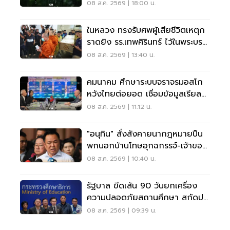
พลัน น้ำป่าไหลหลาก
08 ส.ค. 2569 | 18:00 น.
ในหลวง ทรงรับศพผู้เสียชีวิตเหตุก
ราดยิง รร.เทพศิรินทร์ ไว้ในพระบรม
ราชานุเคราะห์
08 ส.ค. 2569 | 13:40 น.
คมนาคม ศึกษาระบบจราจรมอสโก
หวังไทยต่อยอด เชื่อมข้อมูลเรียล
ไทม์ แก้รถติด
08 ส.ค. 2569 | 11:12 น.
"อนุทิน" สั่งสังคายนากฎหมายปืน
พกนอกบ้านโทษอุกฉกรรจ์-เจ้าของ
โดนหนัก
08 ส.ค. 2569 | 10:40 น.
รัฐบาล ขีดเส้น 90 วันยกเครื่อง
ความปลอดภัยสถานศึกษา สกัดปม
บูลลี่
08 ส.ค. 2569 | 09:39 น.