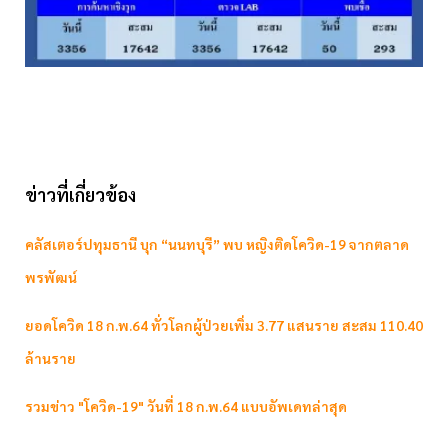
ข่าวที่เกี่ยวข้อง
คลัสเตอร์ปทุมธานี บุก “นนทบุรี” พบ หญิงติดโควิด-19 จากตลาด
พรพัฒน์
ยอดโควิด 18 ก.พ.64 ทั่วโลกผู้ป่วยเพิ่ม 3.77 แสนราย สะสม 110.40
ล้านราย
รวมข่าว "โควิด-19" วันที่ 18 ก.พ.64 แบบอัพเดทล่าสุด