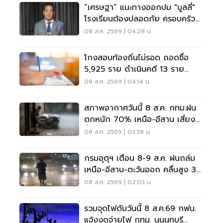
“เศรษฐา” แนะทางออกปม "บูลลี่"
โรงเรียนต้องปลอดภัย ครอบครัว
ต้องรับฟัง
08 ส.ค. 2569 | 04:28 น.
โกงสอบท้องถิ่นไม่รอด ถอดชื่อ
5,925 ราย ดำเนินคดี 13 ราย
ปปง.ไล่เส้นการเงิน
08 ส.ค. 2569 | 04:14 น.
สภาพอากาศวันนี้ 8 ส.ค. กทม.ฝน
ตกหนัก 70% เหนือ-อีสาน เสี่ยง
น้ำท่วมฉับพลัน
08 ส.ค. 2569 | 03:38 น.
กรมอุตุฯ เตือน 8-9 ส.ค. ฝนถล่ม
เหนือ-อีสาน-ตะวันออก คลื่นสูง 3
เมตร
08 ส.ค. 2569 | 02:03 น.
รวมจุดไฟดับวันนี้ 8 ส.ค.69 กฟน.
แจ้งงดจ่ายไฟ กทม. นนนทบุรี