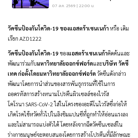
สมุทรปราการ
07 ส.ค. 2569 | 22:00 น.
วัคซีนป้องกันโควิด-19 ของแอสตร้าเซนเนก้า
หรือ เดิม
เรียก AZD1222
วัคซีนป้องกันโควิด-19
ของ
แอสตร้าเซนเนก้า
คิดค้นและ
พัฒนาร่วมกับ
มหาวิทยาลัยออกซ์ฟอร์ด
และ
บริษัท วัคซี
เทค ก่อตั้งโดยมหาวิทยาลัยออกซ์ฟอร์ด
วัคซีนดังกล่าว
พัฒนาโดยการนำส่วนของสารพันธุกรรมที่ใช้ในการ
ถอดรหัสการสร้างหนามโปรตีนผิวเซลล์ของไวรัส
โคโรนา SARS-CoV-2 ใส่ในโครงของอะดีโนไวรัสซึ่งก่อให้
เกิดโรคไข้หวัดทั่วไปในลิงชิมแปนซีที่ถูกทำให้อ่อนแรงลง
และไม่สามารถแบ่งตัวได้ โดยหลังจากฉีดวัคซีนเซลส์ใน
ร่างกายมนุษย์จะตอบสนองโดยการสร้างโปรตีนที่มีลักษณะ