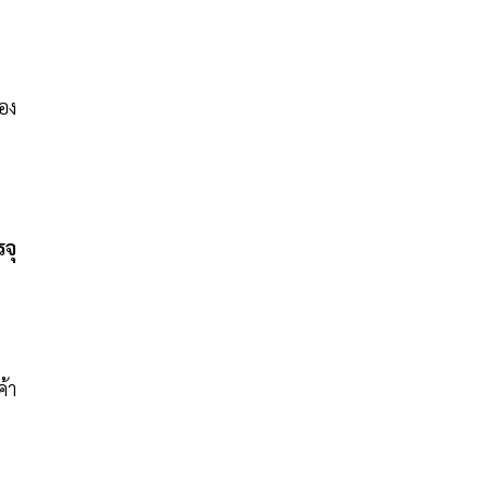
อง
จุ
ค้า