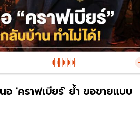
นอ 'คราฟเบียร์' ย้ำ ขอขายแบบ