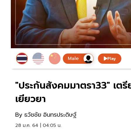
Play
"ประกันสังคมมาตรา33" เตร
เยียวยา
By
ธวัชชัย อินทรประดิษฐ์
28 ม.ค. 64 | 04:05 น.