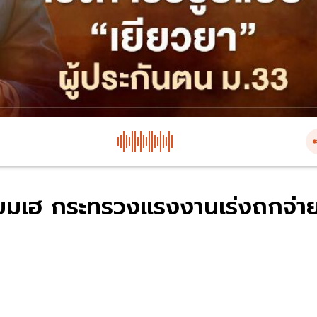
ียมเฮ กระทรวงแรงงานเร่งถกจ่า