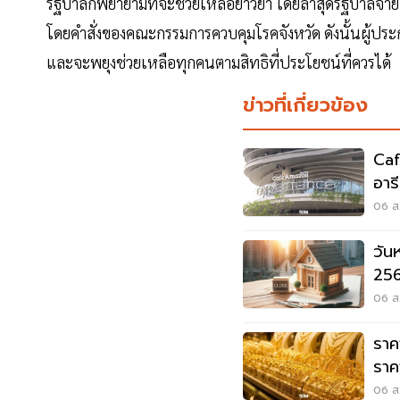
รัฐบาลก็พยายามที่จะช่วยเหลือยาวยา โดยล่าสุดรัฐบาลจ่าย
โดยคำสั่งของคณะกรรมการควบคุมโรคจังหวัด ดังนั้นผู้ประก
และจะพยุงช่วยเหลือทุกคนตามสิทธิที่ประโยชน์ที่ควรได้
ข่าวที่เกี่ยวข้อง
Caf
อาร
Wo
06 ส.
วัน
256
หยุ
06 ส.
ราค
ราคา
06 ส.