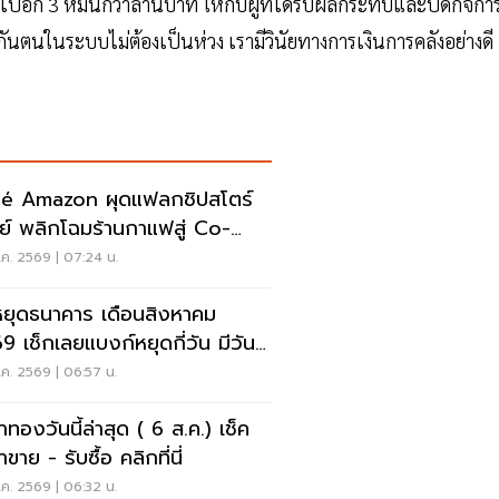
ไปอีก 3 หมื่นกว่าล้านบาท ให้กับผู้ที่ได้รับผลกระทบและปิดกิจกา
ันตนในระบบไม่ต้องเป็นห่วง เรามีวินัยทางการเงินการคลังอย่างดี
é Amazon ผุดแฟลกชิปสโตร์
ีย์ พลิกโฉมร้านกาแฟสู่ Co-
rking Space ครบวงจร
ค. 2569 | 07:24 น.
หยุดธนาคาร เดือนสิงหาคม
9 เช็กเลยแบงก์หยุดกี่วัน มีวัน
ดยาวไหม
ค. 2569 | 06:57 น.
าทองวันนี้ล่าสุด ( 6 ส.ค.) เช็ค
ขาย - รับซื้อ คลิกที่นี่
ค. 2569 | 06:32 น.