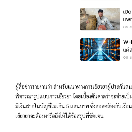
เปิ
แพท
ระบ
06 ส.
WHA
แค่
เศร
06 ส.
ผู้สื่อข่าวรายงานว่า สำหรับแนวทางการเยียวยาผู้ประกั
พิจารณารูปแบบการเยียวยา โดยเบื้องต้นคาดว่าจะจ่ายเป็นเง
มีเงินฝากในบัญชีไม่เกิน 5 แสนบาท ซึ่งสอดคล้องกับเงื่อน
เยียวยาจะต้องหารือถึงให้ได้ข้อสรุปที่ชัดเจน