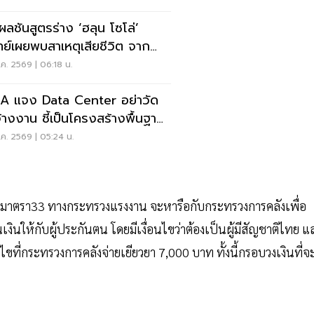
ดผลชันสูตรร่าง ‘ฮลุน โซโล่’
ย์เผยพบสาเหตุเสียชีวิต จาก
บหัวใจล้มเหลว
ค. 2569 | 06:18 น.
 แจง Data Center อย่าวัด
จ้างงาน ชี้เป็นโครงสร้างพื้นฐาน
ษฐกิจดิจิทัล
ค. 2569 | 05:24 น.
นตนมาตรา33 ทางกระทรวงแรงงาน จะหารือกับกระทรวงการคลังเพื่อ
ินให้กับผู้ประกันตน โดยมีเงื่อนไขว่าต้องเป็นผู้มีสัญชาติไทย แ
ไขที่กระทรวงการคลังจ่ายเยียวยา 7,000 บาท ทั้งนี้กรอบวงเงินที่จ