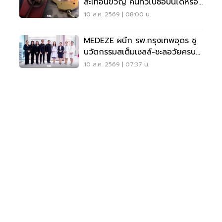
สะเทือนขวัญ คนทั่วไปซื้อปืนได้หรือ
ไม่?
10 ส.ค. 2569 | 08:00 น.
MEDEZE ผนึก รพ.กรุงเทพอุดร ชู
นวัตกรรมสเต็มเซลล์-ชะลอวัยครบ
วงจร
10 ส.ค. 2569 | 07:37 น.