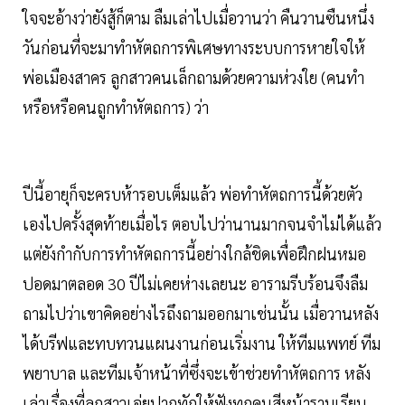
ใจจะอ้างว่ายังสู้ก็ตาม ลืมเล่าไปเมื่อวานว่า คืนวานซืนหนึ่ง
วันก่อนที่จะมาทำหัตถการพิเศษทางระบบการหายใจให้
พ่อเมืองสาคร ลูกสาวคนเล็กถามด้วยความห่วงใย (คนทำ
หรือหรือคนถูกทำหัตถการ) ว่า
ปีนี้อายุก็จะครบห้ารอบเต็มแล้ว พ่อทำหัตถการนี้ด้วยตัว
เองไปครั้งสุดท้ายเมื่อไร ตอบไปว่านานมากจนจำไม่ได้แล้ว
แต่ยังกำกับการทำหัตถการนี้อย่างใกล้ชิดเพื่อฝึกฝนหมอ
ปอดมาตลอด 30 ปีไม่เคยห่างเลยนะ อารามรีบร้อนจึงลืม
ถามไปว่าเขาคิดอย่างไรถึงถามออกมาเช่นนั้น เมื่อวานหลัง
ได้บรีฟและทบทวนแผนงานก่อนเริ่มงาน ให้ทีมแพทย์ ทีม
พยาบาล และทีมเจ้าหน้าที่ซึ่งจะเข้าช่วยทำหัตถการ หลัง
เล่าเรื่องที่ลูกสาวเอ่ยปากทักให้ฟังทุกคนสีหน้าราบเรียบ