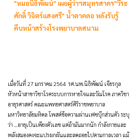
"หมอนิธิพัฒน์" เผยผู้ว่าฯสมุทรสาคร"วีระ
ศักดิ์ วิจิตร์แสงศรี" น้ำตาคลอ หลังรับรู้
คืบหน้าสร้างโรงพยาบาลสนาม
เมื่อวันที่ 27 มกราคม 2564 รศ.นพ.นิธิพัฒน์ เจียรกุล
หัวหน้าสาขาวิชาโรคระบบการหายใจและวัณโรค ภาควิชา
อายุรศาสตร์ คณะแพทยศาสตร์ศิริราชพยาบาล
มหาวิทยาลัยมหิดล โพสต์ข้อความผ่านเฟซบุ๊กส่วนตัว ระบุ
ว่า ...อายุเป็นเพียงตัวเลข แต่ถ้ามันมากนัก กำลังกายและ
พลังสมองคงจะแปรผกผันและลดถอยไปตามกาลเวลา แม้