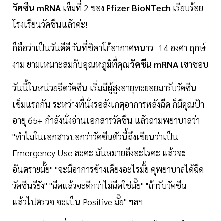
วัคซีน mRNA
เข็มที่ 2 ของ
Pfizer BioNTech
เรียบร้อย
โรงเรียนวัคซีนแล้วค่ะ!
ก็ถือว่าเป็นวันดีดี วันที่ชิคาโก้อากาศหนาว -14 องศา ฤกษ์
งาม ยามเหมาะสมกับอุณหภูมิที่คุณ
วัคซีน mRNA
เขาชอบ
วันนี้ในหน่วยฉีดวัคซีน เริ่มมีผู้สูงอายุทะยอยมารับวัคซีน
เข็มแรกกัน ระหว่างที่นั่งรอสังเกตุอาการหลังฉีด ก็มีคุณป้า
อายุ 65+ กำลังนั่งอ่านเอกสารวัคซีน แล้วถามพยาบาลว่า
"ทำไมในเอกสารบอกว่าวัคซีนตัวนี้ถึงเขียนว่าเป็น
Emergency Use ละคะ มันหมายถึงอะไรคะ แล้วจะ
อันตรายมั้ย" "จะมีอาการข้างเคียงอะไรมั้ย คุพยาบาลได้ฉีด
วัคซีนรึยัง" "ฉีดแล้วจะดีกว่าไม่ฉีดใช่มั้ย" "ถ้ารับวัคซีน
แล้วไปตรวจ จะเป็น Positive มั้ย" ฯลฯ