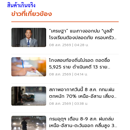
สินค้าเกินจริง
ข่าวที่เกี่ยวข้อง
“เศรษฐา” แนะทางออกปม "บูลลี่"
โรงเรียนต้องปลอดภัย ครอบครัว
ต้องรับฟัง
08 ส.ค. 2569 | 04:28 น.
โกงสอบท้องถิ่นไม่รอด ถอดชื่อ
5,925 ราย ดำเนินคดี 13 ราย
ปปง.ไล่เส้นการเงิน
08 ส.ค. 2569 | 04:14 น.
สภาพอากาศวันนี้ 8 ส.ค. กทม.ฝน
ตกหนัก 70% เหนือ-อีสาน เสี่ยง
น้ำท่วมฉับพลัน
08 ส.ค. 2569 | 03:38 น.
กรมอุตุฯ เตือน 8-9 ส.ค. ฝนถล่ม
เหนือ-อีสาน-ตะวันออก คลื่นสูง 3