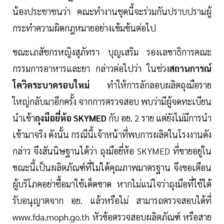
น้องประชาชนว่า คณะทำงานชุดนี้จะร่วมกันปราบปรามผู้
กระทำความผิดกฎหมายอย่างเข้มข้นต่อไป
ขณะเภสัชกรหญิงสุภัทรา บุญเสริม รองเลขาธิการคณะ
กรรมการอาหารและยา กล่าวต่อไปว่า ในช่วง
สถานการณ์
โควิดระบาดรอบใหม่
ทำให้การลักลอบผลิตถุงมือราย
ใหญ่กลับมาอีกครั้ง จากการตรวจสอบ พบว่ามีผู้จดทะเบียน
นำเข้า
ถุงมือยี่ห้อ SKYMED
กับ อย. 2 ราย แต่ยังไม่มีการนำ
เข้ามาจริง ดังนั้น กรณีนี้เจ้าหน้าที่พบการผลิตในโรงงานดัง
กล่าว จึงสันนิษฐานได้ว่า ถุงมือยี่ห้อ SKYMED ที่ขายอยู่ใน
ขณะนี้เป็นผลิตภัณฑ์ที่ไม่ได้คุณภาพมาตรฐาน จึงขอเตือน
ผู้บริโภคอย่าซื้อมาใช้เด็ดขาด หากไม่แน่ใจว่าถุงมือที่ใช้ได้
รับอนุญาตจาก อย. แล้วหรือไม่ สามารถตรวจสอบได้ที่
www.fda.moph.go.th หัวข้อตรวจสอบผลิตภัณฑ์ หรือสาย