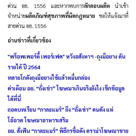
ด่วน อย. 1556 และหากพบการ
ลักลอบผลิต
นำเข้า
จำหน่าย
ผลิตภัณฑ์สุขภาพที่ผิดกฎหมาย
ขอให้แจ้งมาที่
สายด่วน อย. 1556
อ่านข่าวที่เกี่ยวข้อง
"พร็อพเพอร์ตี้ เพอร์เฟค" หวังอสังหาฯ -ถุงมือยาง ดัน
รายได้ ปี 2564
ทลายโกดังถุงมือยางใช้แล้วหมื่นกล่อง
คำเตือน อย. “ถั่งเช่า” โฆษณาเกินจริงยังไง เช็กข้อมูล
ได้ที่นี่
ถอดบทเรียน “กาละแมร์” ถึง “ถั่งเช่า” คนดัง แห่
โอ้อวด โฆษณาอาหารเสริม
อย. สั่งฟัน “กาละแมร์” พิธีกรชื่อดัง ดราม่าโฆษณาขาย