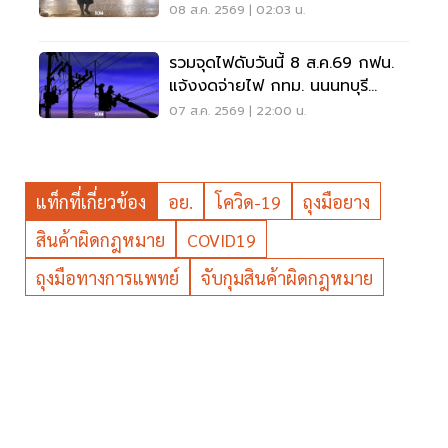
เมตร
08 ส.ค. 2569 | 02:03 น.
รวมจุดไฟดับวันนี้ 8 ส.ค.69 กฟน.
แจ้งงดจ่ายไฟ กทม. นนนทบุรี
สมุทรปราการ
07 ส.ค. 2569 | 22:00 น.
แท็กที่เกี่ยวข้อง
อย.
โควิด-19
ถุงมือยาง
สินค้าผิดกฎหมาย
COVID19
ถุงมือทางการแพทย์
จับกุมสินค้าผิดกฎหมาย