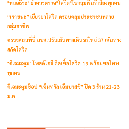
"หมอธีระ" ย้ำควรตรวจ"โควิด"ในกลุ่มพื้นที่เสี่ยงทุกคน
“เราชนะ” เยียวยาโควิด ครอบคลุมประชาชนหลาย
กลุ่มอาชีพ
ตรวจสอบที่นี่ บขส.ปรับเส้นทางเดินรถใหม่ 37 เส้นทาง
สกัดโควิด
"ดีเจมะตูม" โพสต์ไอจี ติดเชื้อโควิด-19 พร้อมขอโทษ
ทุกคน
ดีเจมะตูมช็อป “เซ็นทรัล เอ็มบาสซี” ปิด 3 ร้าน 21-23
ม.ค